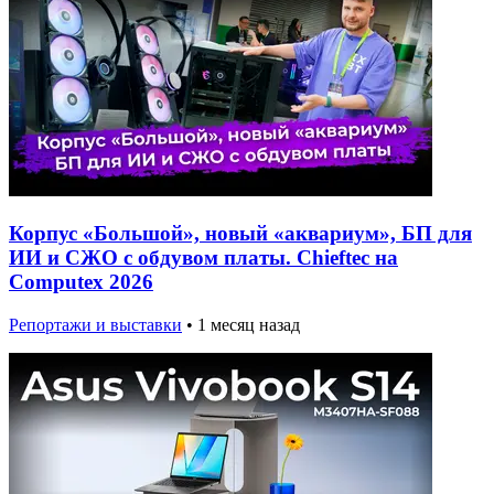
Корпус «Большой», новый «аквариум», БП для
ИИ и СЖО с обдувом платы. Chieftec на
Computex 2026
Репортажи и выставки
•
1 месяц назад