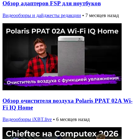
Обзор адаптеров FSP для ноутбуков
Видеообзоры и дайджесты редакции
•
7 месяцев назад
Обзор очистителя воздуха Polaris PPAT 02A Wi-
Fi IQ Home
Видеообзоры iXBT.live
•
6 месяцев назад