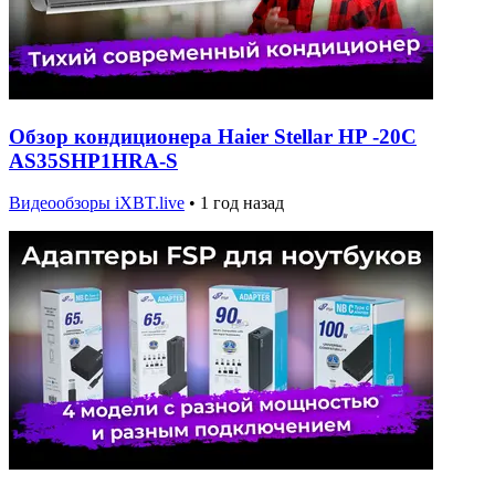
Обзор кондиционера Haier Stellar HP -20C
AS35SHP1HRA-S
Видеообзоры iXBT.live
•
1 год назад