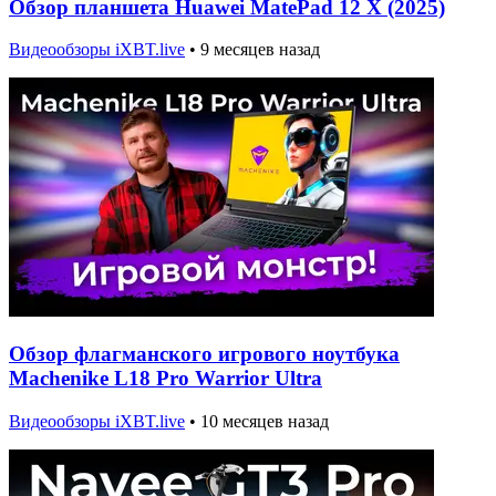
Обзор планшета Huawei MatePad 12 X (2025)
Видеообзоры iXBT.live
•
9 месяцев назад
Обзор флагманского игрового ноутбука
Machenike L18 Pro Warrior Ultra
Видеообзоры iXBT.live
•
10 месяцев назад