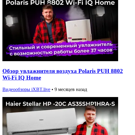
Обзор увлажнителя воздуха Polaris PUH 8802
Wi-Fi IQ Home
Видеообзоры iXBT.live
•
9 месяцев назад