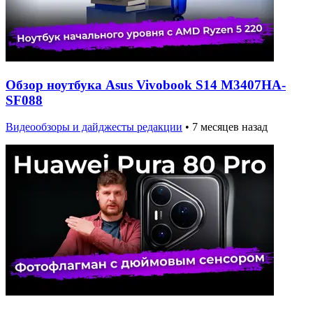
Обзор ноутбука Asus Vivobook S14 M3407HA-
SF088
Видеообзоры и дайджесты редакции
•
7 месяцев назад