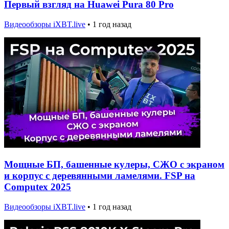
Первый взгляд на Huawei Pura 80 Pro
Видеообзоры iXBT.live
•
1 год назад
Мощные БП, башенные кулеры, СЖО с экраном
и корпус с деревянными ламелями. FSP на
Computex 2025
Видеообзоры iXBT.live
•
1 год назад