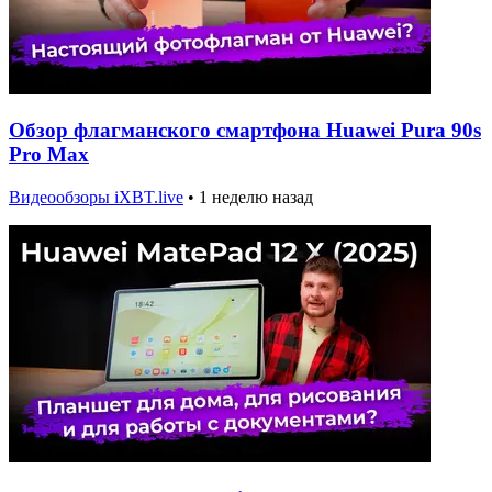
Обзор флагманского смартфона Huawei Pura 90s
Pro Max
Видеообзоры iXBT.live
•
1 неделю назад