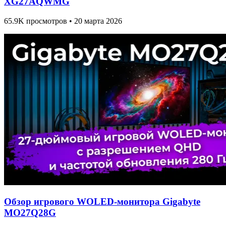
XG27AQWMG
65.9K просмотров • 20 марта 2026
Обзор игрового WOLED-монитора Gigabyte
MO27Q28G