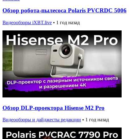
Обзор робота-пылесоса Polaris PVCRDC 5006
Видеообзоры iXBT.live
•
1 год назад
Обзор DLP-проектора Hisense M2 Pro
Видеообзоры и дайджесты редакции
•
1 год назад