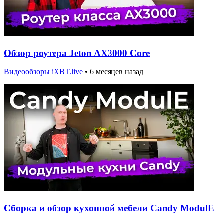
Обзор роутера Jeton AX3000 Core
Видеообзоры iXBT.live
•
6 месяцев назад
Сборка и обзор кухонной мебели Candy ModulE