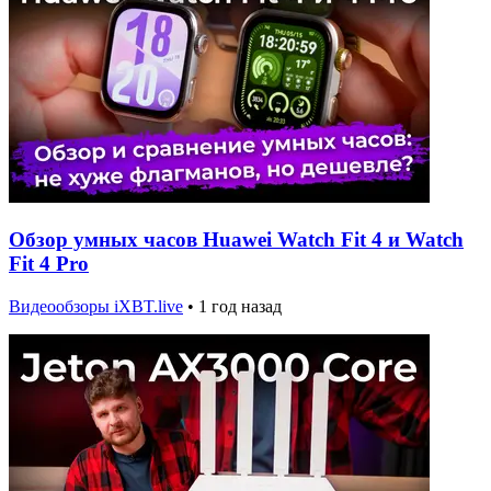
Обзор умных часов Huawei Watch Fit 4 и Watch
Fit 4 Pro
Видеообзоры iXBT.live
•
1 год назад