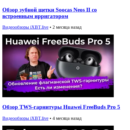
Обзор зубной щетки Soocas Neos II со
встроенным ирригатором
Видеообзоры iXBT.live
•
2 месяца назад
Обзор TWS-гарнитуры Huawei FreeBuds Pro 5
Видеообзоры iXBT.live
•
4 месяца назад