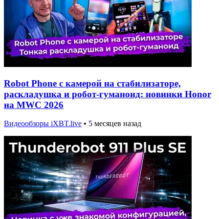
Robot Phone с камерой на стабилизаторе,
раскладушка и робот-гуманоид: новинки Honor
на MWC 2026
Видеообзоры iXBT.live
•
5 месяцев назад