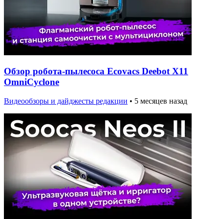
Обзор робота-пылесоса Ecovacs Deebot X11
OmniCyclone
Видеообзоры и дайджесты редакции
•
5 месяцев назад