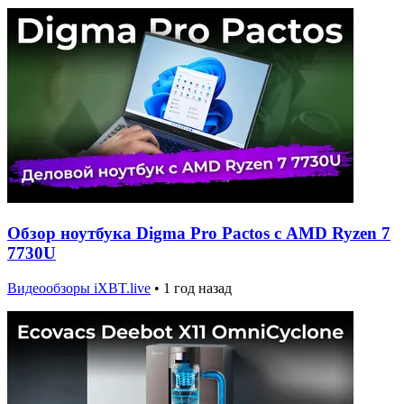
Обзор ноутбука Digma Pro Pactos с AMD Ryzen 7
7730U
Видеообзоры iXBT.live
•
1 год назад