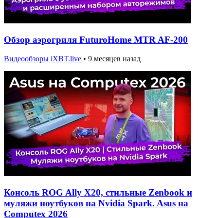
Обзор аэрогриля FuturoHome MTR AF-200
Видеообзоры iXBT.live
•
9 месяцев назад
Консоль ROG Ally X20, стильные Zenbook и
муляжи ноутбуков на Nvidia Spark. Asus на
Computex 2026