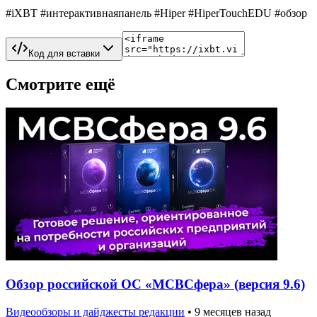
#iXBT #интерактивнаяпанель #Hiper #HiperTouchEDU #обзор
Код для вставки
Смотрите ещё
Обзор российской ОС «МСВСфера» (версия 9.6)
Видеообзоры и дайджесты редакции
•
9 месяцев назад