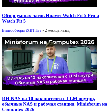
Обзор умных часов Huawei Watch Fit 5 Pro и
Watch Fit 5
Видеообзоры iXBT.live
•
2 месяца назад
ИИ-NAS на 10 накопителей с LLM внутри,
обычные NAS и рабочая станция. Minisforum на
Computex 2026