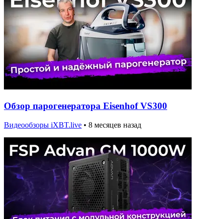
Обзор парогенератора Eisenhof VS300
Видеообзоры iXBT.live
•
8 месяцев назад