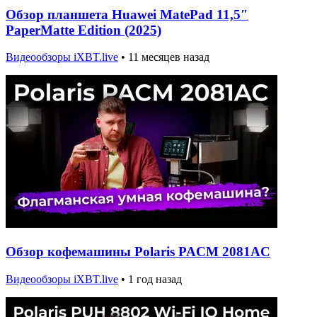
Обзор планшета Huawei MatePad 11,5″
PaperMatte Edition (2025)
Видеообзоры iXBT.live
•
11 месяцев назад
Обзор кофемашины Polaris PACM 2081AC
Видеообзоры iXBT.live
•
1 год назад