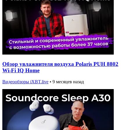
Обзор увлажнителя воздуха Polaris PUH 8802
Wi-Fi IQ Home
Видеообзоры iXBT.live
•
9 месяцев назад