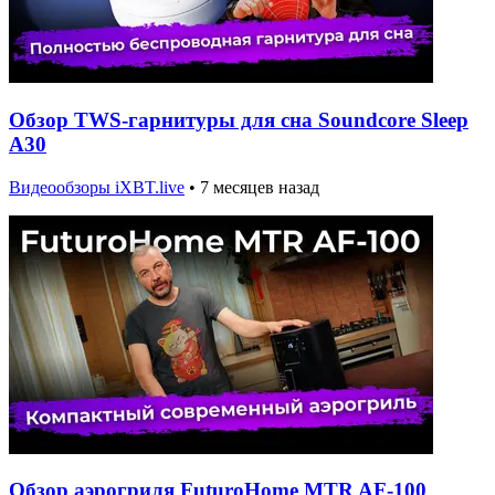
Обзор TWS-гарнитуры для сна Soundcore Sleep
A30
Видеообзоры iXBT.live
•
7 месяцев назад
Обзор аэрогриля FuturoHome MTR AF-100