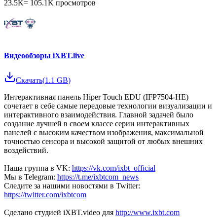
23.5K
=
105.1K
просмотров
Видеообзоры iXBT.live
Скачать
(
1.1 GB
)
Интерактивная панель Hiper Touch EDU (IFP7504-HE)
сочетает в себе самые передовые технологии визуализации и
интерактивного взаимодействия. Главной задачей было
создание лучшей в своем классе серии интерактивных
панелей с высоким качеством изображения, максимальной
точностью сенсора и высокой защитой от любых внешних
воздействий.
Наша группа в VK:
https://vk.com/ixbt_official
Мы в Telegram:
https://t.me/ixbtcom_news
Следите за нашими новостями в Twitter:
https://twitter.com/ixbtcom
Сделано студией iXBT.video для
http://www.ixbt.com