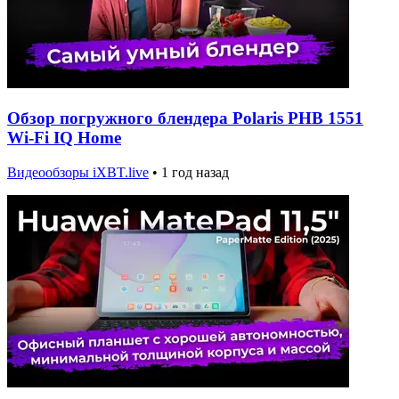
Обзор погружного блендера Polaris PHB 1551
Wi-Fi IQ Home
Видеообзоры iXBT.live
•
1 год назад