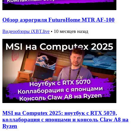
Обзор аэрогриля FuturoHome MTR AF-100
Видеообзоры iXBT.live
•
10 месяцев назад
MSI на Computex 2025: ноутбук с RTX 5070,
коллаборация с японцами и консоль Claw A8 на
Ryzen