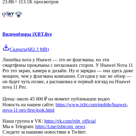
23.8K
=
113.1K
просмотров
Видеообзоры iXBT.live
Скачать
(
682.3 MB
)
Линейка nova у Huawei — это не флагманы, но эти
смартфоны прокачаны с нескольких сторон. У Huawei Nova 11
Pro это экран, камера и дизайн. Ну и зарядка — она здесь даже
мощнее, чем у флагмана компании. Сегодня у нас не обзор —
он будет чуть позже, а распаковка и первый взгляд на Huawei
nova 11 Pro.
Цены: около 45 000 ₽ на момент публикации видео
Новость на нашем сайте:
https://www.ixbt.com/mobile/huawei-
nova-11-pro-first-look.html
Наша группа в VK:
https://vk.com/ixbt_official
Мы в Telegram:
https://t.me/ixbtcom_news
Следите за нашими новостями в Twitter: