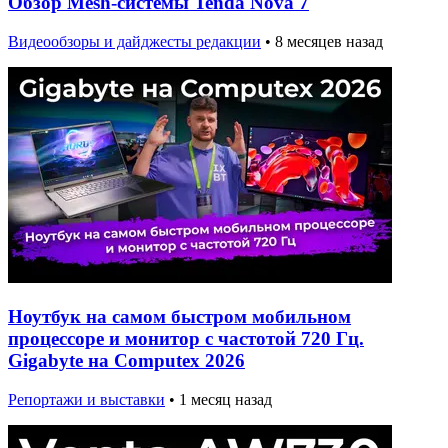
Обзор Mesh-системы Tenda Nova 7
Видеообзоры и дайджесты редакции
•
8 месяцев назад
Ноутбук на самом быстром мобильном
процессоре и монитор с частотой 720 Гц.
Gigabyte на Computex 2026
Репортажи и выставки
•
1 месяц назад