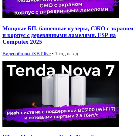
Мощные БП, башенные кулеры, СЖО с экраном
и корпус с деревянными ламелями. FSP на
Computex 2025
Видеообзоры iXBT.live
•
1 год назад