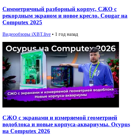
Симметричный разборный корпус, СЖО с
рекордным экраном и новое кресло. Cougar на
Computex 2025
Видеообзоры iXBT.live
•
1 год назад
СЖО с экранами и измеряемой геометрией
водоблока и новые корпуса-аквариумы. Ocypus
на Computex 2026