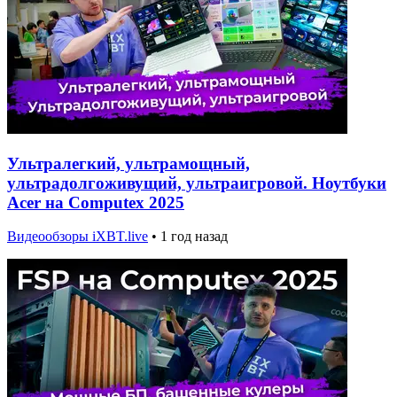
Ультралегкий, ультрамощный,
ультрадолгоживущий, ультраигровой. Ноутбуки
Acer на Computex 2025
Видеообзоры iXBT.live
•
1 год назад