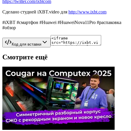
https://twitter.com/ixbtcom
Сделано студией iXBT.video для
http://www.ixbt.com
#iXBT #смартфон #Huawei #HuaweiNova11Pro #распаковка
#обзор
Код для вставки
Смотрите ещё