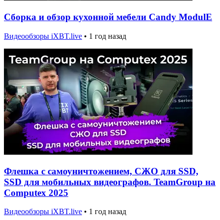
Сборка и обзор кухонной мебели Candy ModulE
Видеообзоры iXBT.live
•
1 год назад
Флешка с самоуничтожением, СЖО для SSD,
SSD для мобильных видеографов. TeamGroup на
Computex 2025
Видеообзоры iXBT.live
•
1 год назад