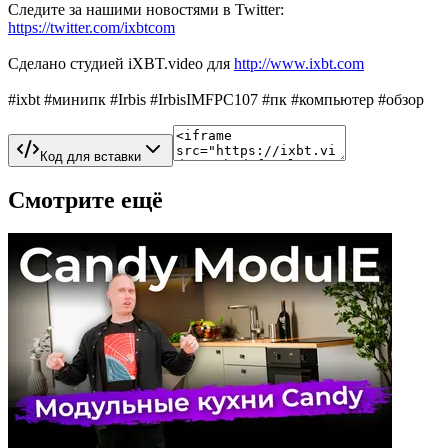
Следите за нашими новостями в Twitter:
https://twitter.com/ixbtcom
Сделано студией iXBT.video для
http://www.ixbt.com
#ixbt #минипк #Irbis #IrbisIMFPC107 #пк #компьютер #обзор
Код для вставки
Смотрите ещё