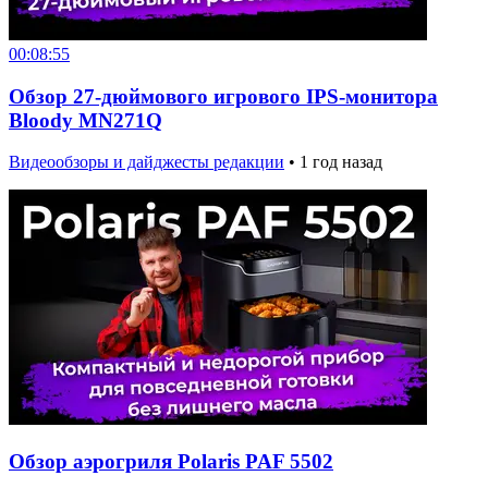
00:08:55
Обзор 27-дюймового игрового IPS-монитора
Bloody MN271Q
Видеообзоры и дайджесты редакции
•
1 год назад
Обзор аэрогриля Polaris PAF 5502