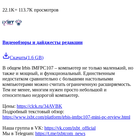
22.1K
=
113.7K
просмотров
Видеообзоры и дайджесты редакции
Скачать
(
1.6 GB
)
В общем Irbis IMFPC107 – компьютер не только маленький, но
также и мощный, и функциональный. Единственным
недостатком сравнительно с большими настольными
компьютерами можно считать ограниченную расширяемость.
Тем не менее, многим нужен просто небольшой и
относительно недорогой компьютер.
Цены:
https://clck.ru/34AVBK
Подробный текстовый обзор:
https://www.ixbt.com/platform/irbis-imfpc107-mini-pc-review.html
Наша группа в VK:
https://vk.com/ixbt_official
Мы в Telegram:
https://t.me/ixbtcom_news