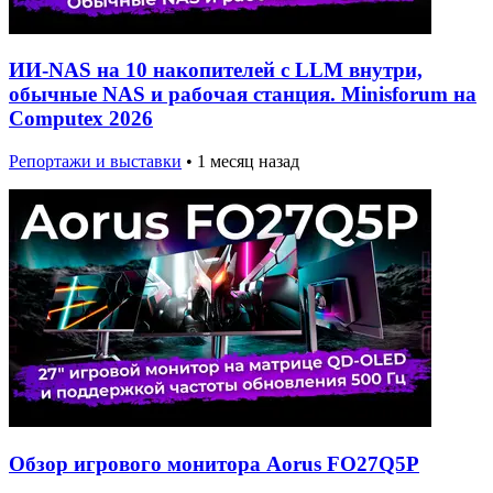
ИИ-NAS на 10 накопителей с LLM внутри,
обычные NAS и рабочая станция. Minisforum на
Computex 2026
Репортажи и выставки
•
1 месяц назад
Обзор игрового монитора Aorus FO27Q5P