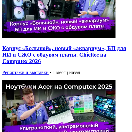
Корпус «Большой», новый «аквариум», БП для
ИИ и СЖО с обдувом платы. Chieftec на
Computex 2026
Репортажи и выставки
•
1 месяц назад