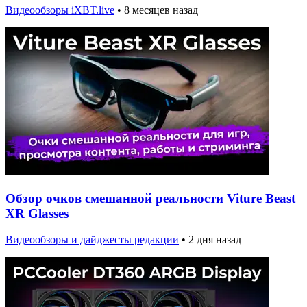
Видеообзоры iXBT.live
•
8 месяцев назад
Обзор очков смешанной реальности Viture Beast
XR Glasses
Видеообзоры и дайджесты редакции
•
2 дня назад