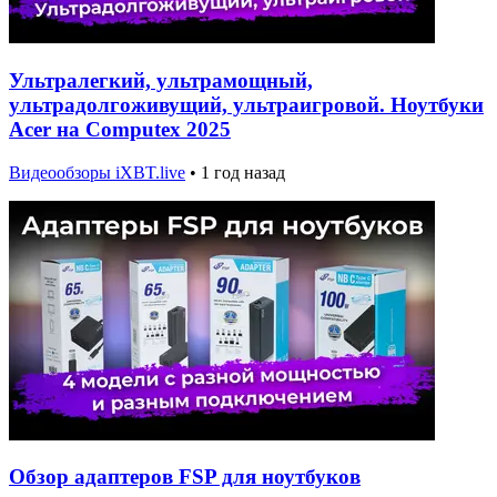
Ультралегкий, ультрамощный,
ультрадолгоживущий, ультраигровой. Ноутбуки
Acer на Computex 2025
Видеообзоры iXBT.live
•
1 год назад
Обзор адаптеров FSP для ноутбуков