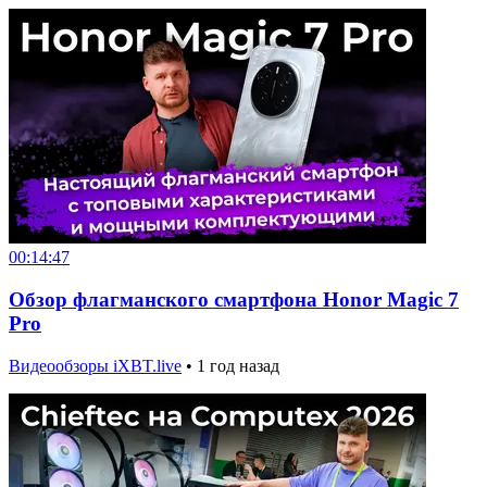
00:14:47
Обзор флагманского смартфона Honor Magic 7
Pro
Видеообзоры iXBT.live
•
1 год назад