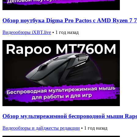
Обзор ноутбука Digma Pro Pactos с AMD Ryzen 7 
Видеообзоры iXBT.live
•
1 год назад
Обзор мультирежимной беспроводной мыши Ra
Видеообзоры и дайджесты редакции
•
1 год назад