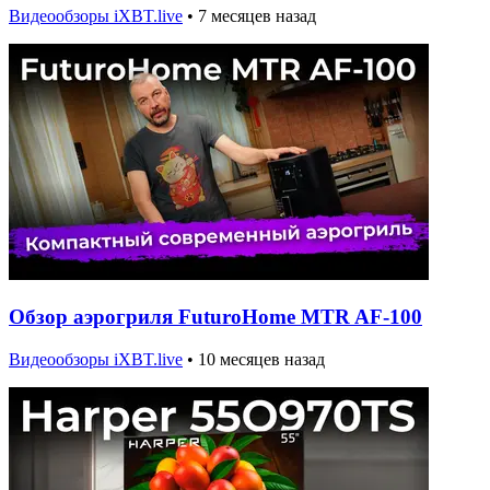
Видеообзоры iXBT.live
•
7 месяцев назад
Обзор аэрогриля FuturoHome MTR AF-100
Видеообзоры iXBT.live
•
10 месяцев назад