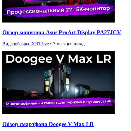
Обзор монитора Asus ProArt Display PA27JCV
Видеообзоры iXBT.live
•
7 месяцев назад
Обзор смартфона Doogee V Max LR