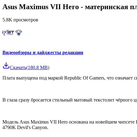
Asus Maximus VII Hero - материнская пл
5.8K
просмотров
Видеообзоры и дайджесты редакции
Скачать
(
180.8 MB
)
Плата выпущена под маркой Republic Of Gamers, что означае
В глаза сразу бросается стильный матовый текстолит чёрного 
Модель Asus Maximus VII Hero основана на новейшем чипсете I
4790K Devil's Canyon.