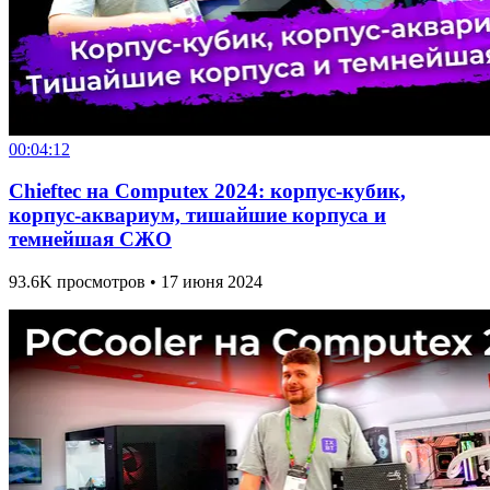
00:04:12
Chieftec на Computex 2024: корпус-кубик,
корпус-аквариум, тишайшие корпуса и
темнейшая СЖО
93.6K просмотров • 17 июня 2024