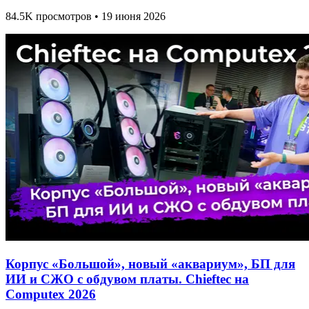
84.5K просмотров • 19 июня 2026
Корпус «Большой», новый «аквариум», БП для
ИИ и СЖО с обдувом платы. Chieftec на
Computex 2026