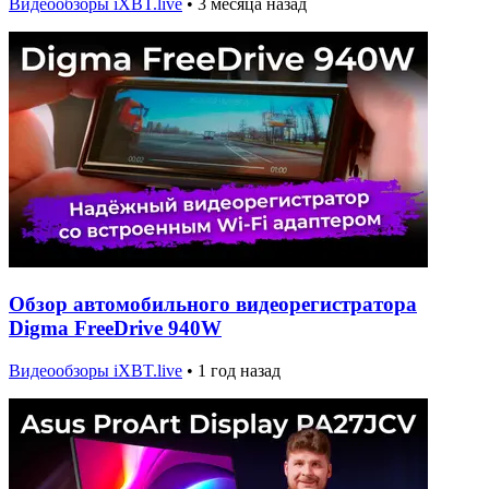
Видеообзоры iXBT.live
•
3 месяца назад
Обзор автомобильного видеорегистратора
Digma FreeDrive 940W
Видеообзоры iXBT.live
•
1 год назад