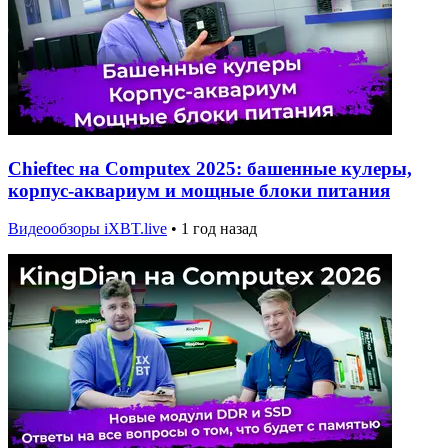
Chieftec на Computex 2025: башенные кулеры,
корпус-аквариум и мощные блоки питания
Видеообзоры iXBT.live
•
1 год назад