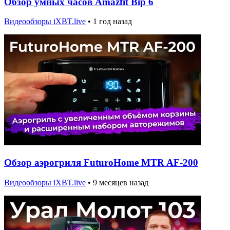
Обзор умных часов Amazfit Bip 6
Видеообзоры iXBT.live
•
1 год назад
Обзор аэрогриля FuturoHome MTR AF-200
Видеообзоры iXBT.live
•
9 месяцев назад