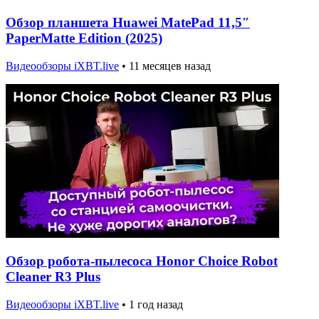
Обзор планшета Huawei MatePad 11,5″
PaperMatte Edition (2025)
Видеообзоры iXBT.live
•
11 месяцев назад
Обзор робота-пылесоса Honor Choice Robot
Cleaner R3 Plus
Видеообзоры iXBT.live
•
1 год назад