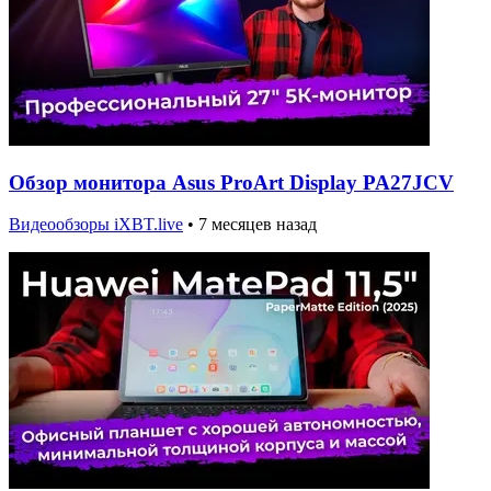
Обзор монитора Asus ProArt Display PA27JCV
Видеообзоры iXBT.live
•
7 месяцев назад