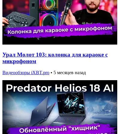
Урал Молот 103: колонка для караоке с
микрофоном
Видеообзоры iXBT.pro
•
5 месяцев назад