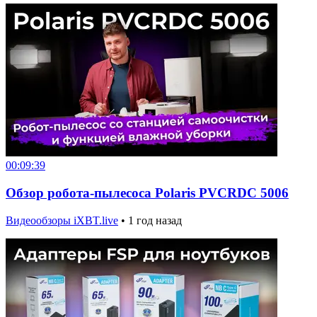
00:09:39
Обзор робота-пылесоса Polaris PVCRDC 5006
Видеообзоры iXBT.live
•
1 год назад