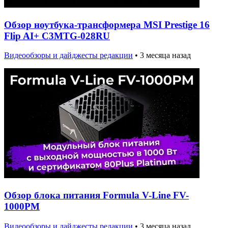
Обзор ноутбука-трансформера MSI Prestige 16
Flip AI+ C3MTG-028RU
Видеообзоры и дайджесты редакции
•
3 месяца назад
Обзор блока питания Formula V-Line FV-
1000PM
Видеообзоры и дайджесты редакции
•
3 месяца назад