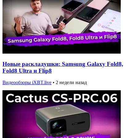
Новые раскладушки: Samsung Galaxy Fold8,
Fold8 Ultra и Flip8
Видеообзоры iXBT.live
•
2 недели назад