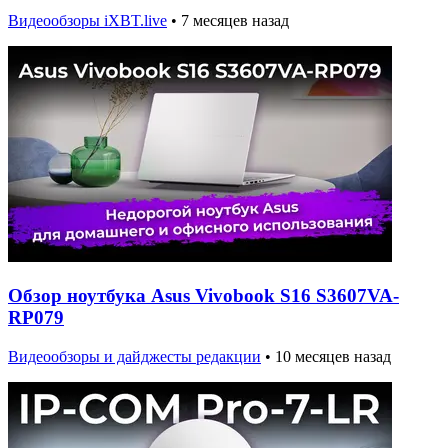
Видеообзоры iXBT.live
•
7 месяцев назад
Обзор ноутбука Asus Vivobook S16 S3607VA-
RP079
Видеообзоры и дайджесты редакции
•
10 месяцев назад