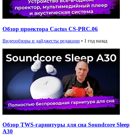
Обзор проектора Cactus CS-PRC.06
Видеообзоры и дайджесты редакции
•
1 год назад
Обзор TWS-гарнитуры для сна Soundcore Sleep
A30