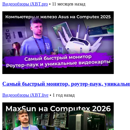
Видеообзоры iXBT.pro
•
11 месяцев назад
Самый быстрый монитор, роутер-паук, уникальн
Видеообзоры iXBT.live
•
1 год назад