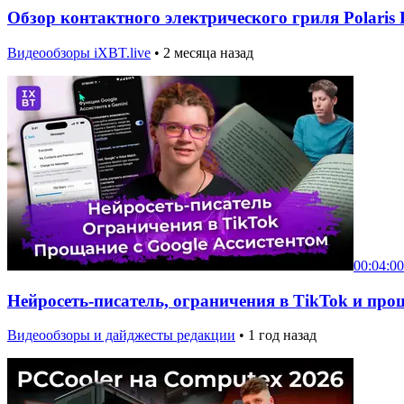
Обзор контактного электрического гриля Polaris
Видеообзоры iXBT.live
•
2 месяца назад
00:04:00
Нейросеть-писатель, ограничения в TikTok и про
Видеообзоры и дайджесты редакции
•
1 год назад