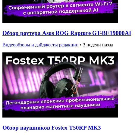
Обзор роутера Asus ROG Rapture GT-BE19000AI
Видеообзоры и дайджесты редакции
•
3 недели назад
Обзор наушников Fostex T50RP MK3