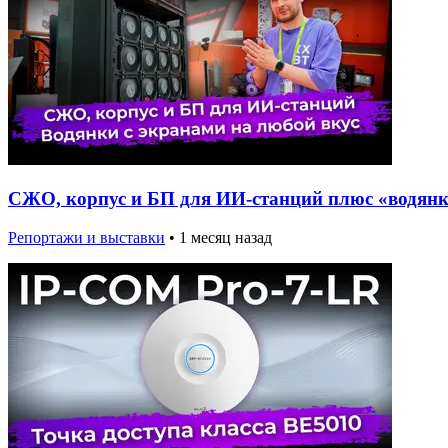
СЖО, корпус и БП для ИИ-станций плюс «водянки
Репортажи и выставки
•
1 месяц назад