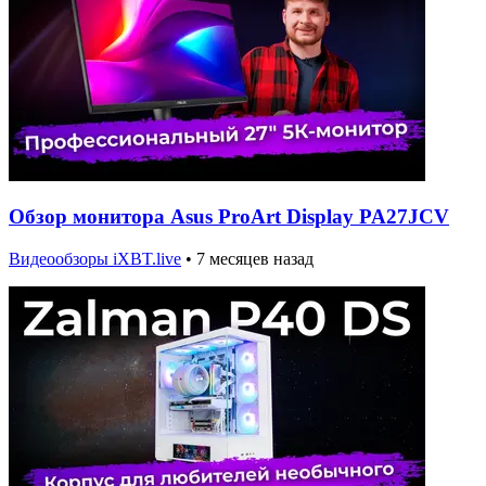
Обзор монитора Asus ProArt Display PA27JCV
Видеообзоры iXBT.live
•
7 месяцев назад