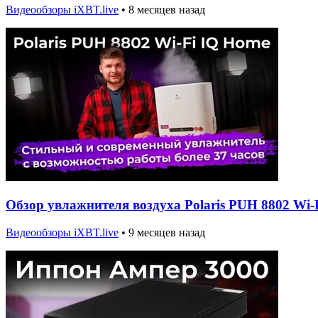
Видеообзоры iXBT.live
•
8 месяцев назад
Обзор увлажнителя воздуха Polaris PUH 8802 Wi-
Видеообзоры iXBT.live
•
9 месяцев назад