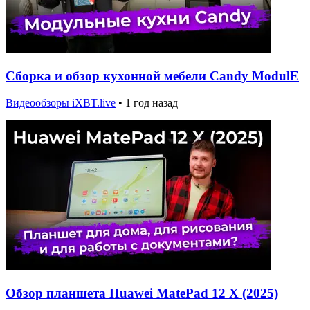
Сборка и обзор кухонной мебели Candy ModulE
Видеообзоры iXBT.live
•
1 год назад
Обзор планшета Huawei MatePad 12 X (2025)