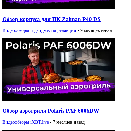
Обзор корпуса для ПК Zalman P40 DS
Видеообзоры и дайджесты редакции
•
9 месяцев назад
Обзор аэрогриля Polaris PAF 6006DW
Видеообзоры iXBT.live
•
7 месяцев назад