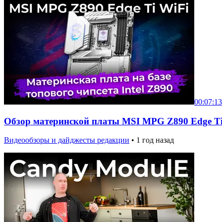
00:07:13
Обзор материнской платы MSI MPG Z890 Edge Ti W
Видеообзоры и дайджесты редакции
•
1 год назад