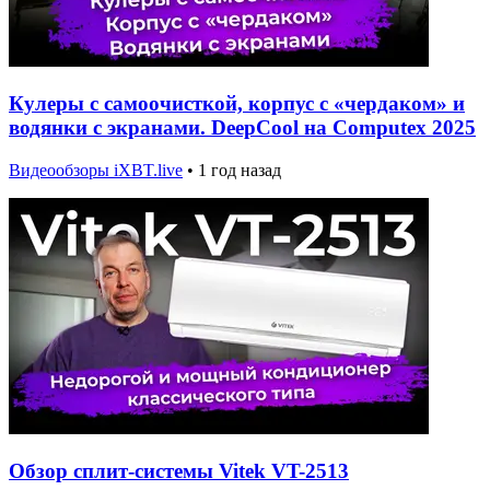
Кулеры с самоочисткой, корпус с «чердаком» и
водянки с экранами. DeepCool на Computex 2025
Видеообзоры iXBT.live
•
1 год назад
Обзор сплит-системы Vitek VT-2513