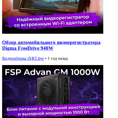
Обзор автомобильного видеорегистратора
Digma FreeDrive 940W
Видеообзоры iXBT.live
•
1 год назад