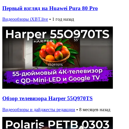
Первый взгляд на Huawei Pura 80 Pro
Видеообзоры iXBT.live
•
1 год назад
Обзор телевизора Harper 55Q970TS
Видеообзоры и дайджесты редакции
•
8 месяцев назад