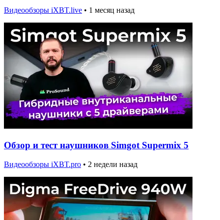
Видеообзоры iXBT.live
•
1 месяц назад
Обзор и тест наушников Simgot Supermix 5
Видеообзоры iXBT.pro
•
2 недели назад