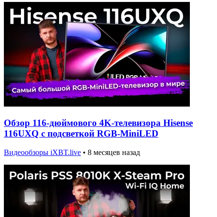
Обзор 116-дюймового 4K-телевизора Hisense
116UXQ с подсветкой RGB-MiniLED
Видеообзоры iXBT.live
•
8 месяцев назад