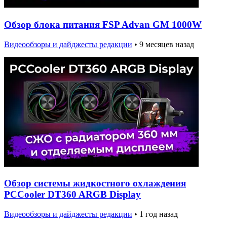
Обзор блока питания FSP Advan GM 1000W
Видеообзоры и дайджесты редакции
•
9 месяцев назад
Обзор системы жидкостного охлаждения
PCCooler DT360 ARGB Display
Видеообзоры и дайджесты редакции
•
1 год назад