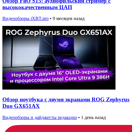
Обзор FiiO S15: аудиофильский стример с
высококачественным ЦАП
Видеообзоры iXBT.pro
•
9 месяцев назад
Обзор ноутбука с двумя экранами ROG Zephyrus
Duo GX651AX
Видеообзоры и дайджесты редакции
•
1 день назад