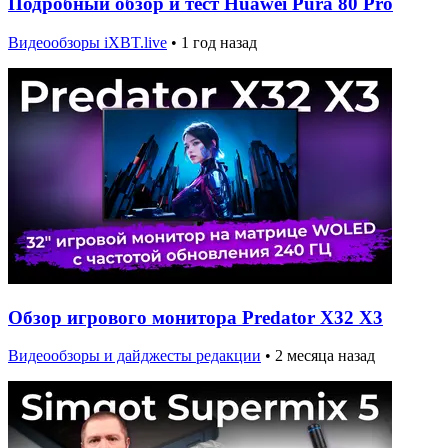
Подробный обзор и тест Huawei Pura 80 Pro
Видеообзоры iXBT.live
•
1 год назад
Обзор игрового монитора Predator X32 X3
Видеообзоры и дайджесты редакции
•
2 месяца назад