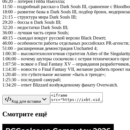
06:20 – лотерея Гейба Ньюэлла;
11:50 – подробный рассказ о Dark Souls III, сравнение с Bloodbo
18:00 – развитие базы в Dark Souls III, подбор брони, модерниз
21:15 – структура мира Dark Souls III;
29:20 – боссы в Dark Souls III;
32:20 – недостатки Dark Souls III;
36:00 – лучшая часть серии Souls;
40:15 – скандал вокруг русской версии Black Desert;
46:00 – особенности работы отдельных российских PR-агенств;
51:00 – расширенная демонстрация Uncharted 4;
1:00:30 – высокотехнологичная стратегия Ashes of the Singularity
1:06:00 – почему шутеры соскочили с острия технического прог
1:07:50 – всякое о Final Fantasy XV – оправдания разработчиков
1:14:30 – новости о Final Fantasy VII, желание разбить проект 
1:20:40 – это губительное желание «быть в тренде»;
1:25:30 – последний самурай;
1:34:20 – ответ Blizzard возбужденному фанату Overwatch.
Код для вставки
Смотрите ещё