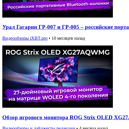
Урал Гагарин ГР-007 и ГР-005 – российские порт
Видеообзоры iXBT.pro
•
10 месяцев назад
Обзор игрового монитора ROG Strix OLED X
Видеообзоры и дайджесты редакции
•
4 месяца назад