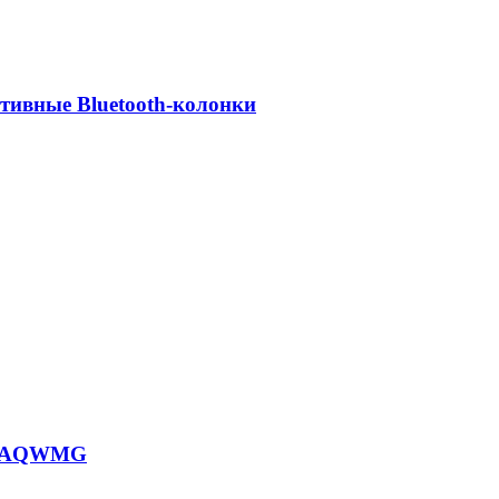
ативные Bluetooth-колонки
G27AQWMG