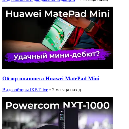
Обзор планшета Huawei MatePad Mini
Видеообзоры iXBT.live
•
2 месяца назад