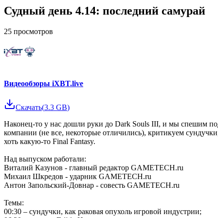
Судный день 4.14: последний самурай
25
просмотров
Видеообзоры iXBT.live
Скачать
(
3.3 GB
)
Наконец-то у нас дошли руки до Dark Souls III, и мы спешим 
компании (не все, некоторые отличились), критикуем сундучки,
хоть какую-то Final Fantasy.
Над выпуском работали:
Виталий Казунов - главный редактор GAMETECH.ru
Михаил Шкредов - ударник GAMETECH.ru
Антон Запольский-Довнар - совесть GAMETECH.ru
Темы:
00:30 – сундучки, как раковая опухоль игровой индустрии;