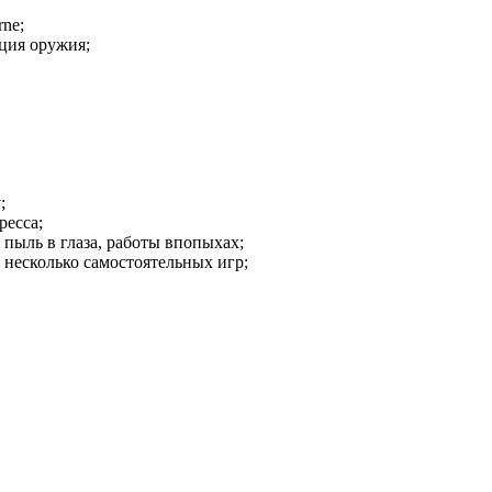
rne;
ация оружия;
;
ресса;
, пыль в глаза, работы впопыхах;
на несколько самостоятельных игр;