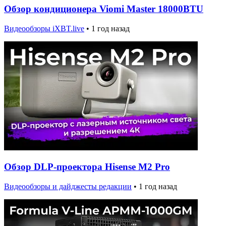
Обзор кондиционера Viomi Master 18000BTU
Видеообзоры iXBT.live
•
1 год назад
Обзор DLP-проектора Hisense M2 Pro
Видеообзоры и дайджесты редакции
•
1 год назад