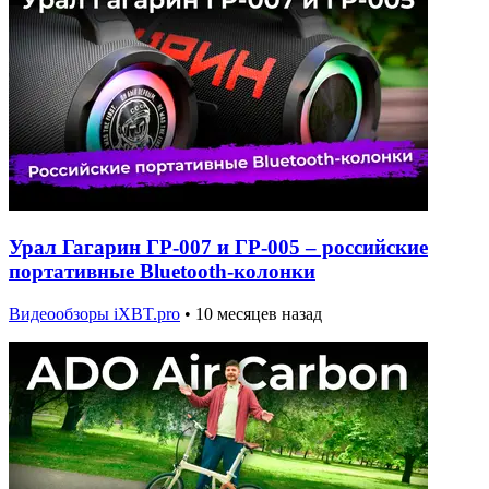
Урал Гагарин ГР-007 и ГР-005 – российские
портативные Bluetooth-колонки
Видеообзоры iXBT.pro
•
10 месяцев назад