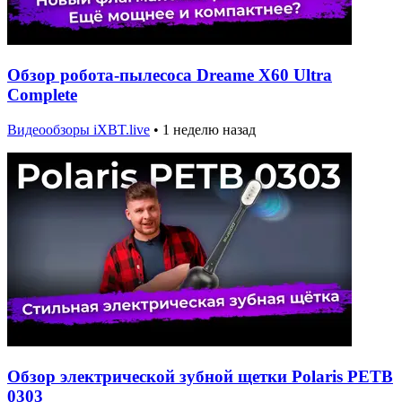
Обзор робота-пылесоса Dreame X60 Ultra
Complete
Видеообзоры iXBT.live
•
1 неделю назад
Обзор электрической зубной щетки Polaris PETB
0303