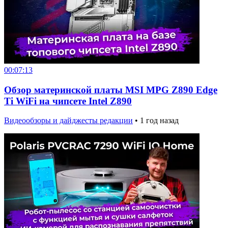
00:07:13
Обзор материнской платы MSI MPG Z890 Edge
Ti WiFi на чипсете Intel Z890
Видеообзоры и дайджесты редакции
•
1 год назад