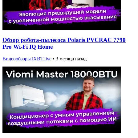
Обзор робота-пылесоса Polaris PVCRAC 7790
Pro Wi-Fi IQ Home
Видеообзоры iXBT.live
•
3 месяца назад