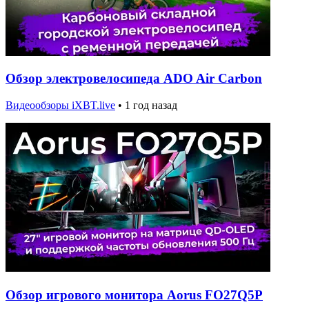
Обзор электровелосипеда ADO Air Carbon
Видеообзоры iXBT.live
•
1 год назад
Обзор игрового монитора Aorus FO27Q5P