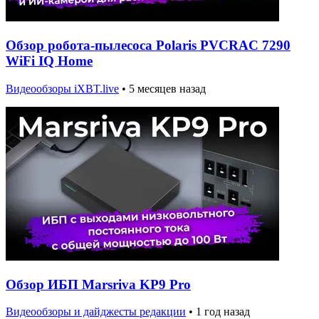
Обзор робота-пылесоса Polaris PVCRAC 7290
WiFi IQ Home
Видеообзоры iXBT.live
•
5 месяцев назад
Обзор ИБП Marsriva KP9 Pro
Видеообзоры и дайджесты редакции
•
1 год назад