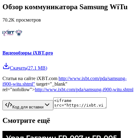
Обзор коммуникатора Samsung WiTu
70.2K
просмотров
Видеообзоры iXBT.pro
Скачать
(
27.1 MB
)
Статья на сайте iXBT.com
http://www.ixbt.com/pda/samsung-
i900-witu.shtml"
target="_blank"
rel="nofollow">
http://www.ixbt.com/pda/samsung-i900-witu.shtml
Код для вставки
Смотрите ещё