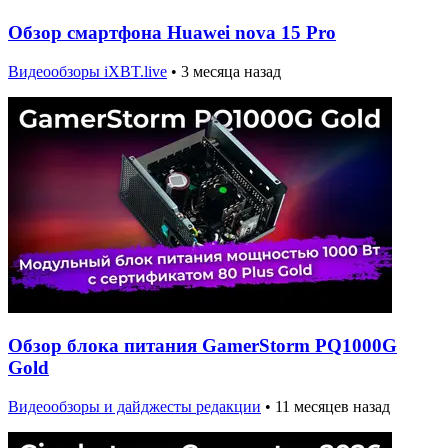
Обзор смартфона Huawei nova 15 Pro
Видеообзоры iXBT.live
•
3 месяца назад
Обзор блока питания GamerStorm PQ1000G
Gold
Видеообзоры и дайджесты редакции
•
11 месяцев назад