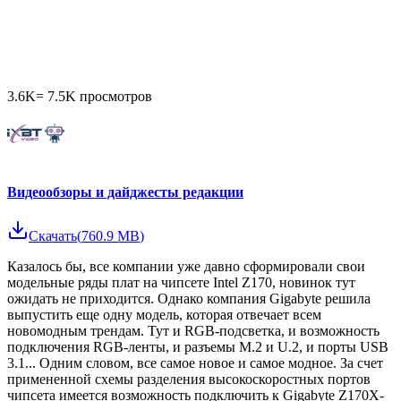
3.6K
=
7.5K
просмотров
Видеообзоры и дайджесты редакции
Скачать
(
760.9 MB
)
Казалось бы, все компании уже давно сформировали свои
модельные ряды плат на чипсете Intel Z170, новинок тут
ожидать не приходится. Однако компания Gigabyte решила
выпустить еще одну модель, которая отвечает всем
новомодным трендам. Тут и RGB-подсветка, и возможность
подключения RGB-ленты, и разъемы M.2 и U.2, и порты USB
3.1... Одним словом, все самое новое и самое модное. За счет
примененной схемы разделения высокоскоростных портов
чипсета имеется возможность подключить к Gigabyte Z170X-