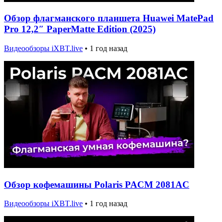
Обзор флагманского планшета Huawei MatePad
Pro 12,2″ PaperMatte Edition (2025)
Видеообзоры iXBT.live
•
1 год назад
Обзор кофемашины Polaris PACM 2081AC
Видеообзоры iXBT.live
•
1 год назад