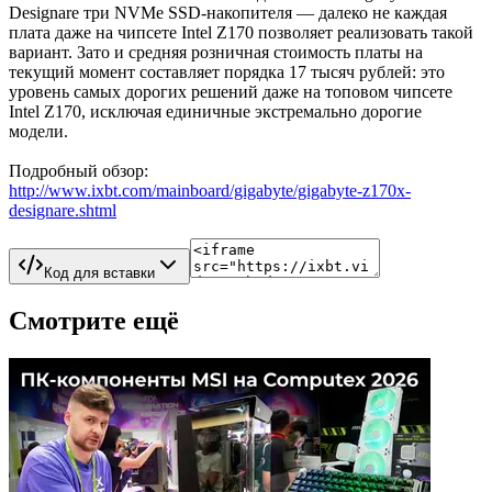
Designare три NVMe SSD-накопителя — далеко не каждая
плата даже на чипсете Intel Z170 позволяет реализовать такой
вариант. Зато и средняя розничная стоимость платы на
текущий момент составляет порядка 17 тысяч рублей: это
уровень самых дорогих решений даже на топовом чипсете
Intel Z170, исключая единичные экстремально дорогие
модели.
Подробный обзор:
http://www.ixbt.com/mainboard/gigabyte/gigabyte-z170x-
designare.shtml
Код для вставки
Смотрите ещё