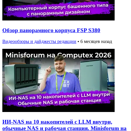
Обзор панорамного корпуса FSP S380
Видеообзоры и дайджесты редакции
•
6 месяцев назад
ИИ-NAS на 10 накопителей с LLM внутри,
обычные NAS и рабочая станция. Minisforum на