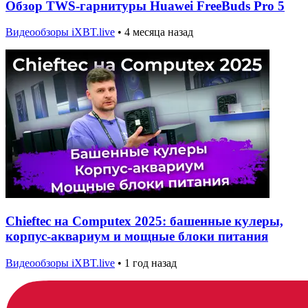
Обзор TWS-гарнитуры Huawei FreeBuds Pro 5
Видеообзоры iXBT.live
•
4 месяца назад
Chieftec на Computex 2025: башенные кулеры,
корпус-аквариум и мощные блоки питания
Видеообзоры iXBT.live
•
1 год назад