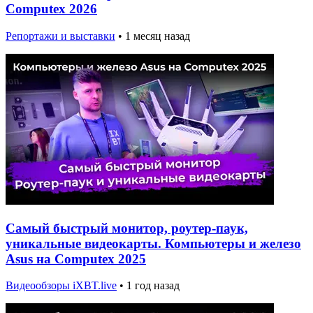
Computex 2026
Репортажи и выставки
•
1 месяц назад
Самый быстрый монитор, роутер-паук,
уникальные видеокарты. Компьютеры и железо
Asus на Computex 2025
Видеообзоры iXBT.live
•
1 год назад