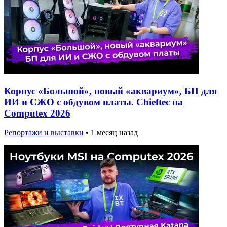
Корпус «Большой», новый «аквариум», БП для
ИИ и СЖО с обдувом платы. Chieftec на
Computex 2026
Репортажи и выставки
•
1 месяц назад