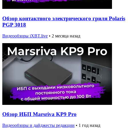
Обзор контактного электрического гриля Polaris
PGP 3018
Видеообзоры iXBT.live
•
2 месяца назад
Обзор ИБП Marsriva KP9 Pro
Видеообзоры и дайджесты редакции
•
1 год назад