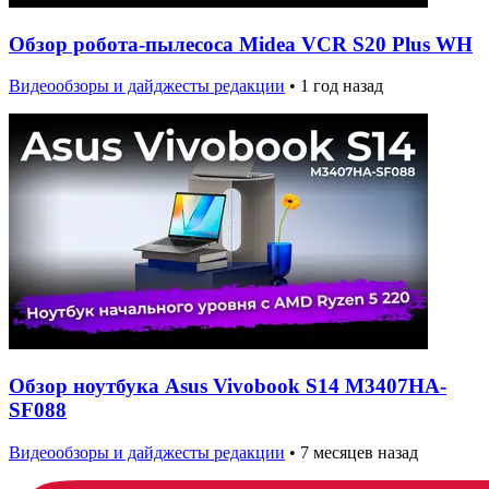
Обзор робота-пылесоса Midea VCR S20 Plus WH
Видеообзоры и дайджесты редакции
•
1 год назад
Обзор ноутбука Asus Vivobook S14 M3407HA-
SF088
Видеообзоры и дайджесты редакции
•
7 месяцев назад