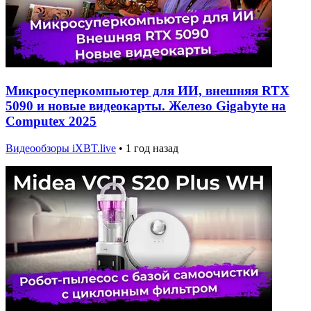
Микросуперкомпьютер для ИИ, внешняя RTX
5090 и новые видеокарты. Железо Gigabyte на
Computex 2025
Видеообзоры iXBT.live
•
1 год назад