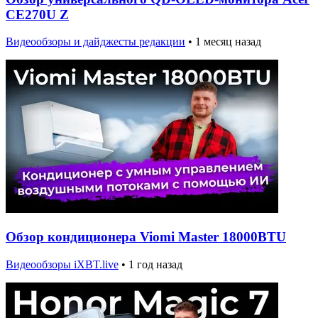
CE270U Z
Видеообзоры и дайджесты редакции
•
1 месяц назад
Обзор кондиционера Viomi Master 18000BTU
Видеообзоры iXBT.live
•
1 год назад