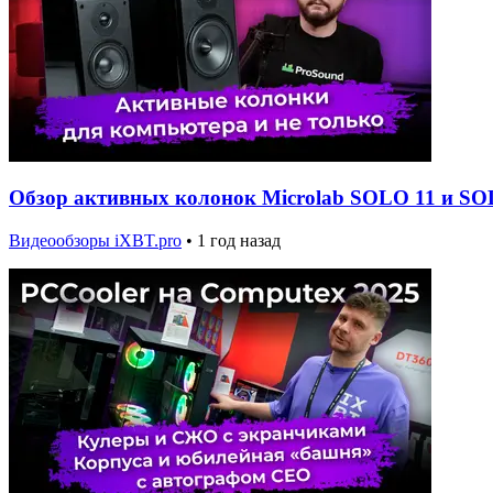
Обзор активных колонок Microlab SOLO 11 и SO
Видеообзоры iXBT.pro
•
1 год назад