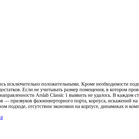
ались исключительно положительными. Кроме необходимости подп
достатков. Если не учитывать размер помещения, в котором пров
 направленности Arslab Classic 1 выявить не удалось. В каждо
 — призвуков фазоинверторного порта, корпуса, искажений на 
ом подходе, отсутствии экономии на корпусе, динамиках и ком
ml