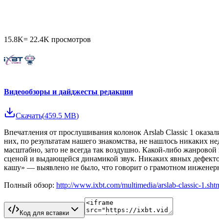
15.8K
=
22.4K
просмотров
Видеообзоры и дайджесты редакции
Скачать
(
459.5 MB
)
Впечатления от прослушивания колонок Arslab Classic 1 оказ
них, по результатам нашего знакомства, не нашлось никаких не
масштабно, зато не всегда так воздушно. Какой-либо жанровой
сценой и выдающейся динамикой звук. Никаких явных дефектов
кашу» — выявлено не было, что говорит о грамотном инженерн
Полный обзор:
http://www.ixbt.com/multimedia/arslab-classic-1.sht
Код для вставки