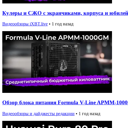
Кулеры и СЖО с экранчиками, корпуса и юбилей
Видеообзоры iXBT.live
•
1 год назад
Обзор блока питания Formula V-Line APMM-10
Видеообзоры и дайджесты редакции
•
1 год назад