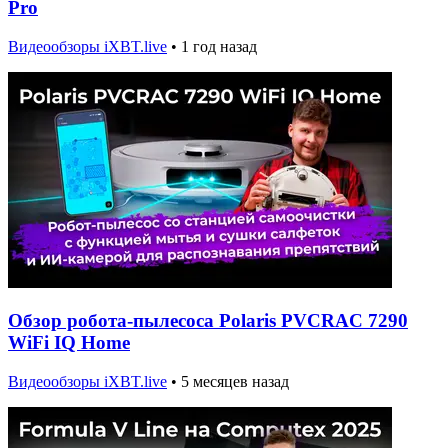
Pro
Видеообзоры iXBT.live
•
1 год назад
Обзор робота-пылесоса Polaris PVCRAC 7290
WiFi IQ Home
Видеообзоры iXBT.live
•
5 месяцев назад