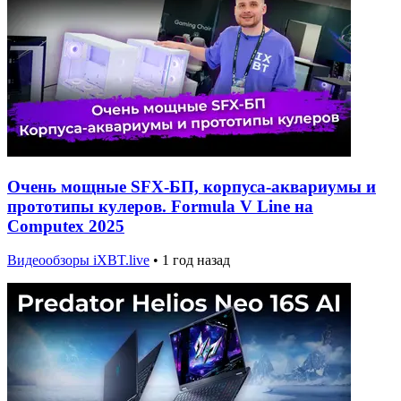
Очень мощные SFX-БП, корпуса-аквариумы и
прототипы кулеров. Formula V Line на
Computex 2025
Видеообзоры iXBT.live
•
1 год назад