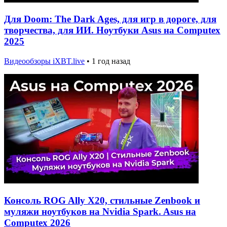
Для Doom: The Dark Ages, для игр в дороге, для
творчества, для ИИ. Ноутбуки Asus на Computex
2025
Видеообзоры iXBT.live
•
1 год назад
Консоль ROG Ally X20, стильные Zenbook и
муляжи ноутбуков на Nvidia Spark. Asus на
Computex 2026