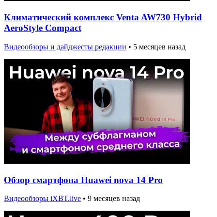
Климатический комплекс Venta AW730 Hybrid
AeroStyle Compact
Видеообзоры и дайджесты редакции
•
5 месяцев назад
Обзор смартфона Huawei nova 14 Pro
Видеообзоры iXBT.live
•
9 месяцев назад