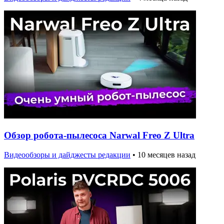
Обзор робота-пылесоса Narwal Freo Z Ultra
Видеообзоры и дайджесты редакции
•
10 месяцев назад