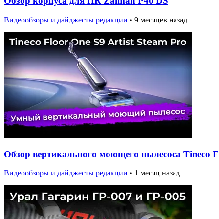
Обзор корпуса для ПК Zalman P40 DS
Видеообзоры и дайджесты редакции
•
9 месяцев назад
Обзор вертикального моющего пылесоса Tineco Flo
Видеообзоры и дайджесты редакции
•
1 месяц назад