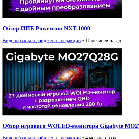
Обзор ИПБ Powercom NXT-1000
Видеообзоры и дайджесты редакции
•
11 месяцев назад
Обзор игрового WOLED-монитора Gigabyte MO
Видеообзоры и дайджесты редакции
•
4 месяца назад