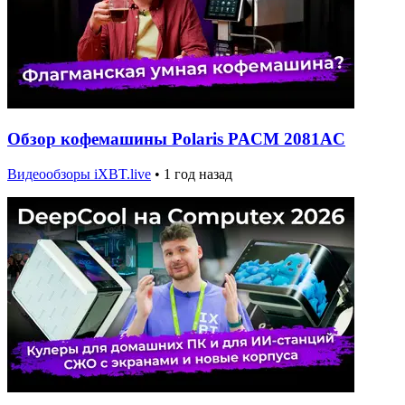
Обзор кофемашины Polaris PACM 2081AC
Видеообзоры iXBT.live
•
1 год назад