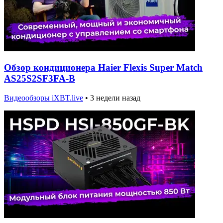
Обзор кондиционера Haier Flexis Super Match
AS25S2SF3FA-B
Видеообзоры iXBT.live
•
3 недели назад