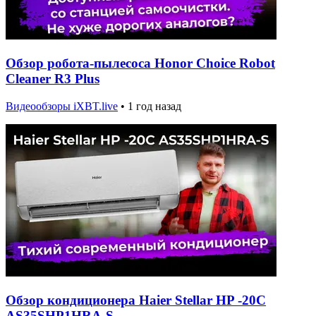
Обзор робота-пылесоса Honor Choice Robot
Cleaner R3 Plus
Видеообзоры iXBT.live
•
1 год назад
Обзор кондиционера Haier Stellar HP -20C
AS35SHP1HRA-S