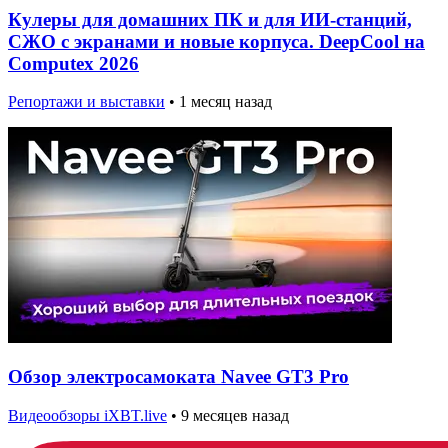
Кулеры для домашних ПК и для ИИ-станций,
СЖО с экранами и новые корпуса. DeepCool на
Computex 2026
Репортажи и выставки
•
1 месяц назад
Обзор электросамоката Navee GT3 Pro
Видеообзоры iXBT.live
•
9 месяцев назад