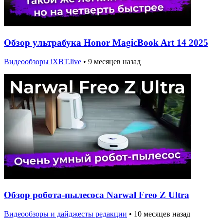
Обзор ультрабука Honor MagicBook Art 14 2025
Видеообзоры iXBT.live
•
9 месяцев назад
Обзор робота-пылесоса Narwal Freo Z Ultra
Видеообзоры и дайджесты редакции
•
10 месяцев назад