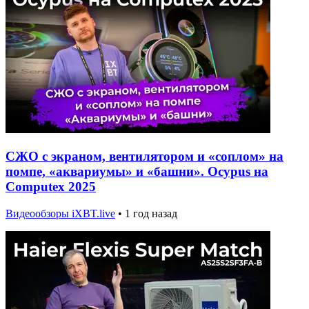
СЖО с экраном, вентилятором и «соплом» на
помпе, «аквариумы» и «башни». Ocypus на
Computex 2025
Видеообзоры iXBT.live
•
1 год назад