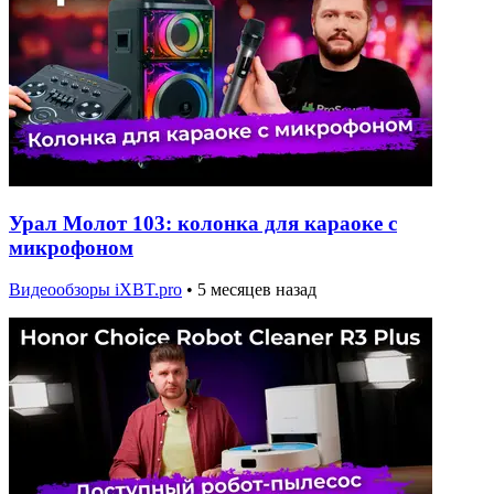
Урал Молот 103: колонка для караоке с
микрофоном
Видеообзоры iXBT.pro
•
5 месяцев назад