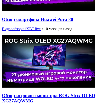
Обзор смартфона Huawei Pura 80
Видеообзоры iXBT.live
•
10 месяцев назад
Обзор игрового монитора ROG Strix OLED
XG27AQWMG