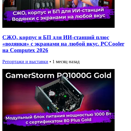
СЖО, корпус и БП для ИИ-станций плюс
«водянки» с экранами на любой вкус. PCCooler
на Computex 2026
Репортажи и выставки
•
1 месяц назад