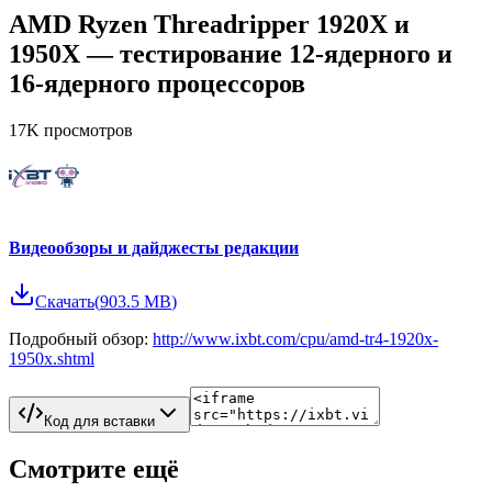
AMD Ryzen Threadripper 1920Х и
1950X — тестирование 12-ядерного и
16-ядерного процессоров
17K
просмотров
Видеообзоры и дайджесты редакции
Скачать
(
903.5 MB
)
Подробный обзор:
http://www.ixbt.com/cpu/amd-tr4-1920x-
1950x.shtml
Код для вставки
Смотрите ещё