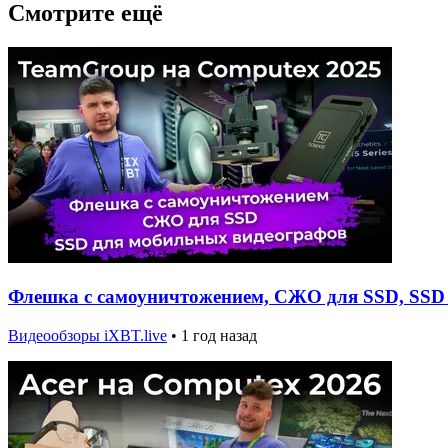
Смотрите ещё
Флешка с самоуничтожением, СЖО для SSD, SSD 
Видеообзоры iXBT.live
•
1 год назад