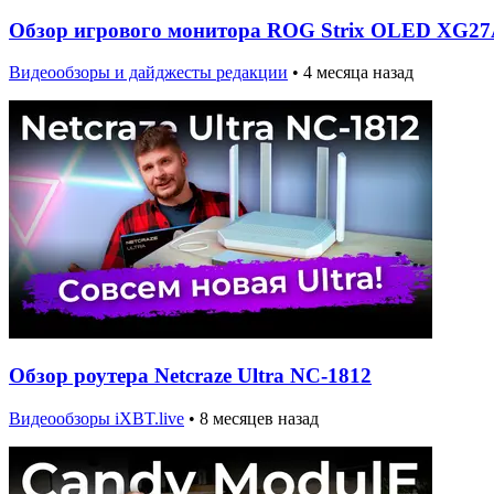
Обзор игрового монитора ROG Strix OLED X
Видеообзоры и дайджесты редакции
•
4 месяца назад
Обзор роутера Netcraze Ultra NC-1812
Видеообзоры iXBT.live
•
8 месяцев назад