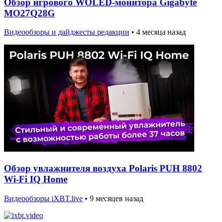
Обзор игрового WOLED-монитора Gigabyte
MO27Q28G
Видеообзоры и дайджесты редакции
•
4 месяца назад
Обзор увлажнителя воздуха Polaris PUH 8802
Wi-Fi IQ Home
Видеообзоры iXBT.live
•
9 месяцев назад