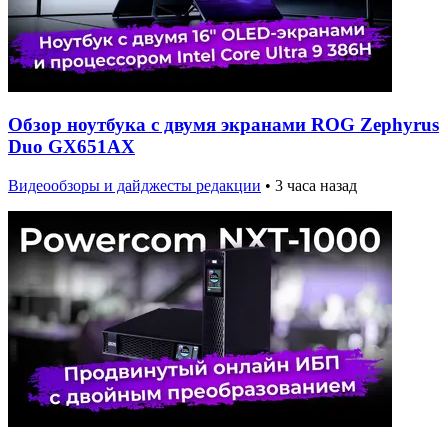
Обзор ноутбука с двумя экранами ROG Zephyrus
Duo GX651AX
Видеообзоры и дайджесты редакции
•
3 часа назад