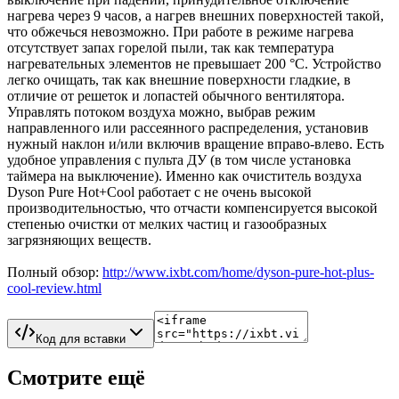
нагрева через 9 часов, а нагрев внешних поверхностей такой,
что обжечься невозможно. При работе в режиме нагрева
отсутствует запах горелой пыли, так как температура
нагревательных элементов не превышает 200 °С. Устройство
легко очищать, так как внешние поверхности гладкие, в
отличие от решеток и лопастей обычного вентилятора.
Управлять потоком воздуха можно, выбрав режим
направленного или рассеянного распределения, установив
нужный наклон и/или включив вращение вправо-влево. Есть
удобное управления с пульта ДУ (в том числе установка
таймера на выключение). Именно как очиститель воздуха
Dyson Pure Hot+Cool работает с не очень высокой
производительностью, что отчасти компенсируется высокой
степенью очистки от мелких частиц и газообразных
загрязняющих веществ.
Полный обзор:
http://www.ixbt.com/home/dyson-pure-hot-plus-
cool-review.html
Код для вставки
Смотрите ещё