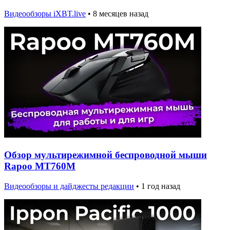
Видеообзоры iXBT.live
•
8 месяцев назад
Обзор мультирежимной беспроводной мыши
Rapoo MT760M
Видеообзоры и дайджесты редакции
•
1 год назад