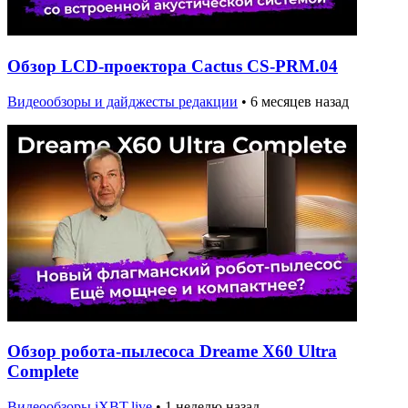
Обзор LCD-проектора Cactus CS-PRM.04
Видеообзоры и дайджесты редакции
•
6 месяцев назад
Обзор робота-пылесоса Dreame X60 Ultra
Complete
Видеообзоры iXBT.live
•
1 неделю назад