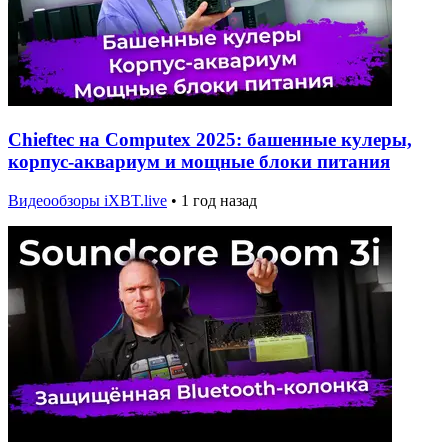
Chieftec на Computex 2025: башенные кулеры,
корпус-аквариум и мощные блоки питания
Видеообзоры iXBT.live
•
1 год назад