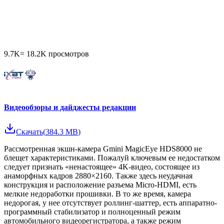
9.7K
=
18.2K
просмотров
Видеообзоры и дайджесты редакции
Скачать
(
384.3 MB
)
Рассмотренная экшн-камера Gmini MagicEye HDS8000 не
блещет характеристиками. Пожалуй ключевым ее недостатком
следует признать «ненастоящее» 4K-видео, состоящее из
анаморфных кадров 2880×2160. Также здесь неудачная
конструкция и расположение разъема Micro-HDMI, есть
мелкие недоработки прошивки. В то же время, камера
недорогая, у нее отсутствует роллинг-шаттер, есть аппаратно-
программный стабилизатор и полноценный режим
автомобильного видеорегистратора, а также режим