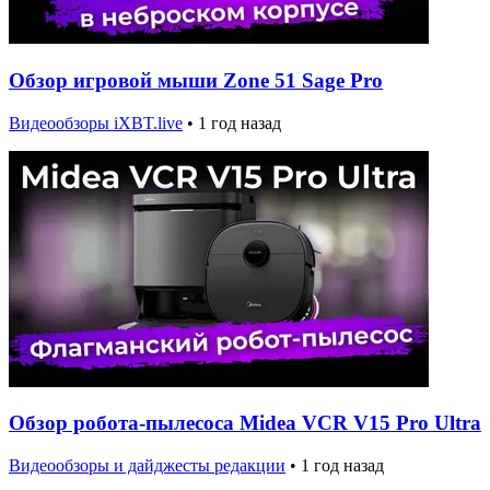
Обзор игровой мыши Zone 51 Sage Pro
Видеообзоры iXBT.live
•
1 год назад
Обзор робота-пылесоса Midea VCR V15 Pro Ultra
Видеообзоры и дайджесты редакции
•
1 год назад