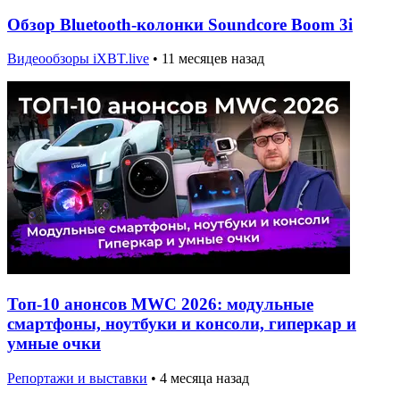
Обзор Bluetooth-колонки Soundcore Boom 3i
Видеообзоры iXBT.live
•
11 месяцев назад
Топ-10 анонсов MWC 2026: модульные
смартфоны, ноутбуки и консоли, гиперкар и
умные очки
Репортажи и выставки
•
4 месяца назад