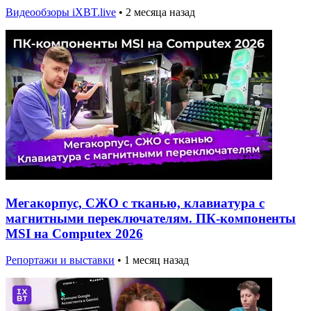
Видеообзоры iXBT.live
•
2 месяца назад
Мегакорпус, СЖО с тканью, клавиатура с
магнитными переключателям. ПК-компоненты
MSI на Computex 2026
Репортажи и выставки
•
1 месяц назад