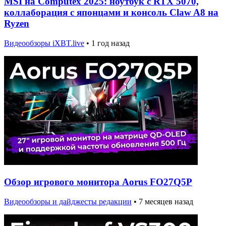
MSI на Computex 2025: ноутбук с RTX 5070,
коллаборация с японцами и консоль Claw A8 на
Ryzen
Видеообзоры iXBT.live
•
1 год назад
Обзор игрового монитора Aorus FO27Q5P
Видеообзоры и дайджесты редакции
•
7 месяцев назад