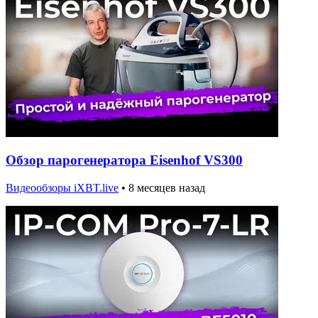
Обзор парогенератора Eisenhof VS300
Видеообзоры iXBT.live
•
8 месяцев назад