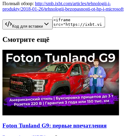
Полный обзор:
http://smb.ixbt.com/articles/tehnologii-i-
produkty/2018-01-26/tehnologii-bezopasnosti-ot-hp-i-microsoft
Код для вставки
Смотрите ещё
Foton Tunland G9: первые впечатления