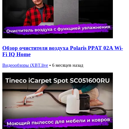
Обзор очистителя воздуха Polaris PPAT 02A Wi-
Fi IQ Home
Видеообзоры iXBT.live
•
6 месяцев назад