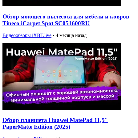
Обзор моющего пылесоса для мебели и ковров
Tineco iCarpet Spot SC051600RU
Видеообзоры iXBT.live
•
4 месяца назад
Обзор планшета Huawei MatePad 11,5″
PaperMatte Edition (2025)