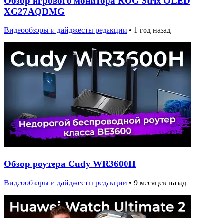
Обзор игрового монитора ROG Strix OLED
XG27AQDMG
Видеообзоры и дайджесты редакции
•
1 год назад
Обзор роутера Cudy WR3600H
Видеообзоры и дайджесты редакции
•
9 месяцев назад