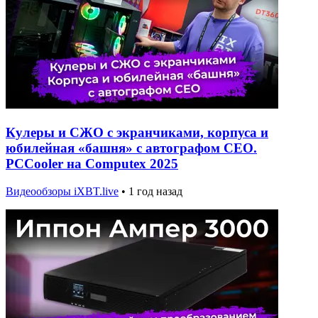
Кулеры и СЖО с экранчиками, корпуса и
юбилейная «башня» с автографом CEO.
PCCooler на Computex 2025
Видеообзоры iXBT.live
•
1 год назад