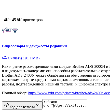
14K
=
45.8K
просмотров
Видеообзоры и дайджесты редакции
Скачать
(
320.1 MB
)
Как и ранее рассмотренные нами модели Brother ADS-3000N и 
или документ-сканерами: они способны работать только с отд
Brother ADS-2400N может обрабатывать обе стороны двусторо
карточками и даже кредитными картами, имеющими тиснение. В
работы, подтвержденной нашими тестами, и широком спектре в
Полный обзор:
https://www.ixbt.com/printers/brother-ads-2400n-re
Код для вставки