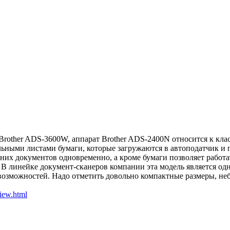
Brother ADS-3600W, аппарат Brother ADS-2400N относится к кл
ельными листами бумаги, которые загружаются в автоподатчик 
нних документов одновременно, а кроме бумаги позволяет рабо
 линейке документ-сканеров компании эта модель является одн
озможностей. Надо отметить довольно компактные размеры, неб
view.html