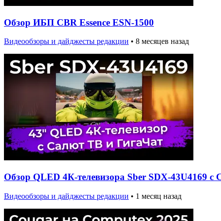
Обзор ИБП CBR Essence ESN-1500
Видеообзоры и дайджесты редакции
•
8 месяцев назад
Обзор QLED 4К-телевизора Sber SDX-43U4169 с 
Видеообзоры и дайджесты редакции
•
1 месяц назад