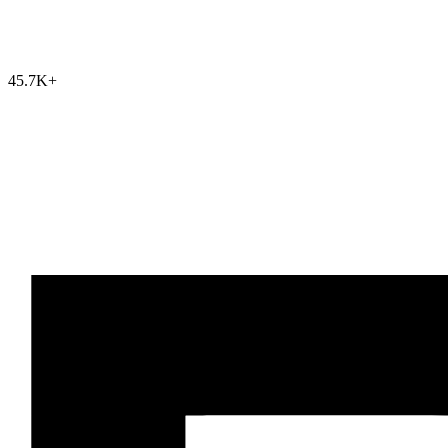
45.7K
+