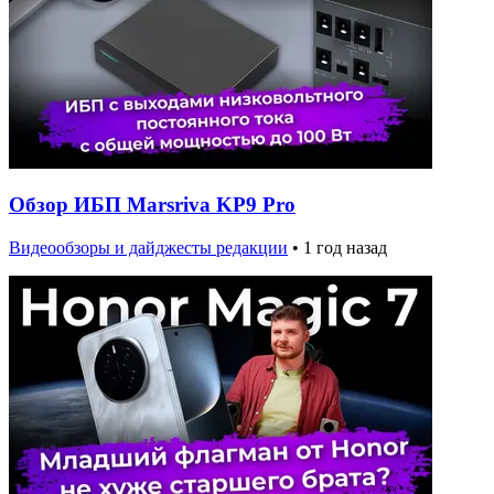
Обзор ИБП Marsriva KP9 Pro
Видеообзоры и дайджесты редакции
•
1 год назад