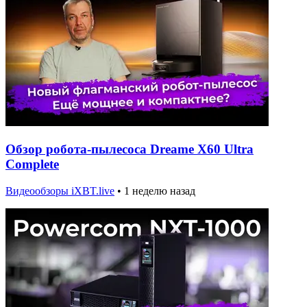
Обзор робота-пылесоса Dreame X60 Ultra
Complete
Видеообзоры iXBT.live
•
1 неделю назад