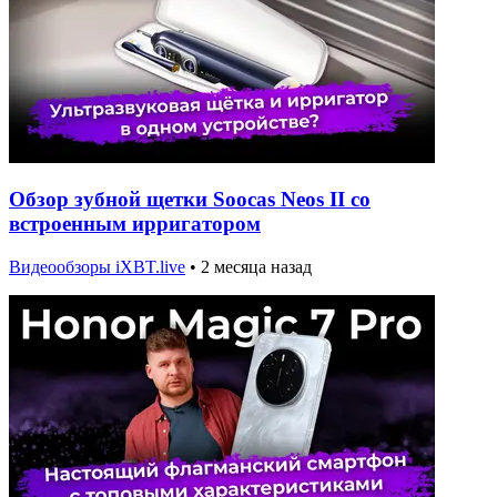
Обзор зубной щетки Soocas Neos II со
встроенным ирригатором
Видеообзоры iXBT.live
•
2 месяца назад