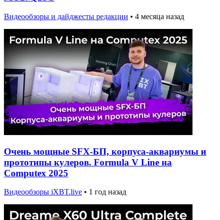
Видеообзоры и дайджесты редакции
•
4 месяца назад
Очень мощные SFX-БП, корпуса-аквариумы и
прототипы кулеров. Formula V Line на
Computex 2025
Видеообзоры iXBT.live
•
1 год назад