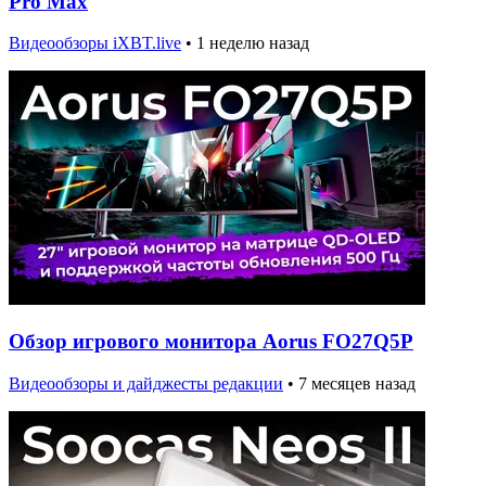
Pro Max
Видеообзоры iXBT.live
•
1 неделю назад
Обзор игрового монитора Aorus FO27Q5P
Видеообзоры и дайджесты редакции
•
7 месяцев назад