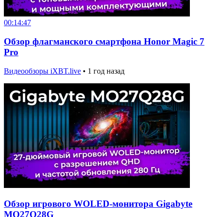
00:14:47
Обзор флагманского смартфона Honor Magic 7
Pro
Видеообзоры iXBT.live
•
1 год назад
Обзор игрового WOLED-монитора Gigabyte
MO27Q28G