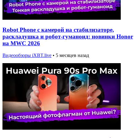
Robot Phone с камерой на стабилизаторе,
раскладушка и робот-гуманоид: новинки Honor
на MWC 2026
Видеообзоры iXBT.live
•
5 месяцев назад