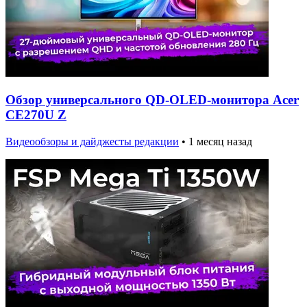
Обзор универсального QD-OLED-монитора Acer
CE270U Z
Видеообзоры и дайджесты редакции
•
1 месяц назад