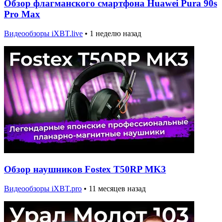
Обзор флагманского смартфона Huawei Pura 90s
Pro Max
Видеообзоры iXBT.live
•
1 неделю назад
Обзор наушников Fostex T50RP MK3
Видеообзоры iXBT.pro
•
11 месяцев назад