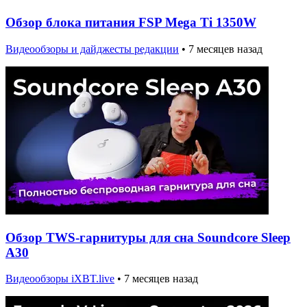
Обзор блока питания FSP Mega Ti 1350W
Видеообзоры и дайджесты редакции
•
7 месяцев назад
Обзор TWS-гарнитуры для сна Soundcore Sleep
A30
Видеообзоры iXBT.live
•
7 месяцев назад