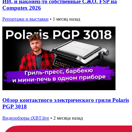
ИИ, и наконец-то собственные СЖО. FSP на
Computex 2026
Репортажи и выставки
•
1 месяц назад
Обзор контактного электрического гриля Polaris
PGP 3018
Видеообзоры iXBT.live
•
2 месяца назад