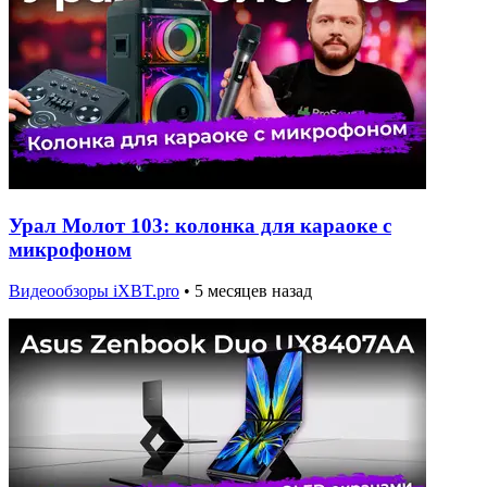
Урал Молот 103: колонка для караоке с
микрофоном
Видеообзоры iXBT.pro
•
5 месяцев назад