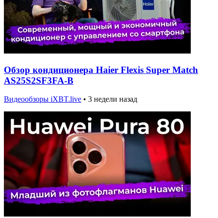
Обзор кондиционера Haier Flexis Super Match
AS25S2SF3FA-B
Видеообзоры iXBT.live
•
3 недели назад