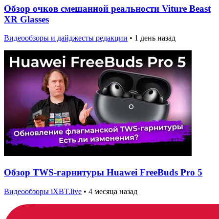
Обзор очков смешанной реальности Viture Beast
XR Glasses
Видеообзоры и дайджесты редакции
•
1 день назад
Обзор TWS-гарнитуры Huawei FreeBuds Pro 5
Видеообзоры iXBT.live
•
4 месяца назад