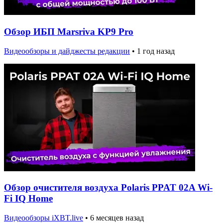
Обзор ИБП Marsriva KP9 Pro
Видеообзоры и дайджесты редакции
•
1 год назад
Обзор очистителя воздуха Polaris PPAT 02A Wi-
Fi IQ Home
Видеообзоры iXBT.live
•
6 месяцев назад