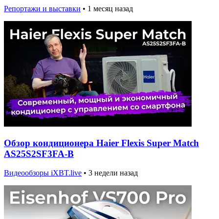
Репортажи и выставки
•
1 месяц назад
Обзор кондиционера Haier Flexis Super Match
AS25S2SF3FA-B
Видеообзоры iXBT.live
•
3 недели назад