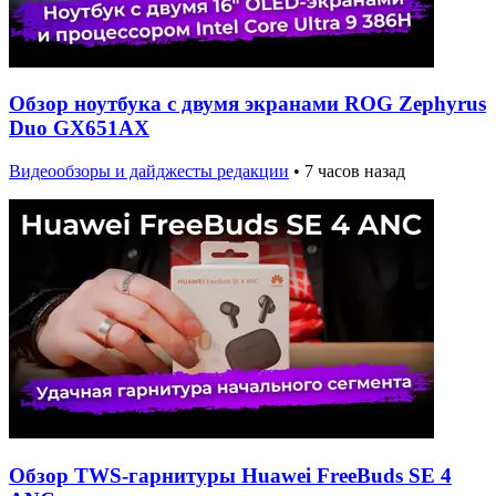
Обзор ноутбука с двумя экранами ROG Zephyrus
Duo GX651AX
Видеообзоры и дайджесты редакции
•
7 часов назад
Обзор TWS-гарнитуры Huawei FreeBuds SE 4