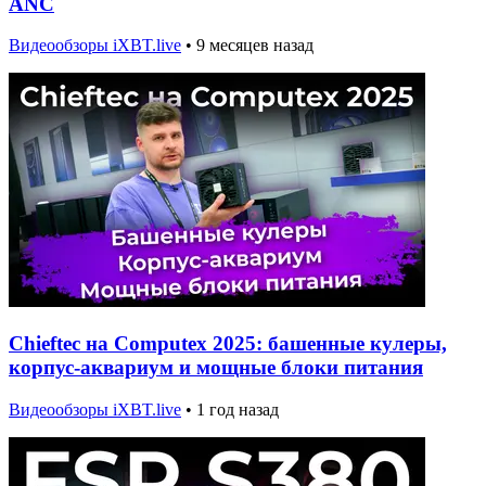
ANC
Видеообзоры iXBT.live
•
9 месяцев назад
Chieftec на Computex 2025: башенные кулеры,
корпус-аквариум и мощные блоки питания
Видеообзоры iXBT.live
•
1 год назад