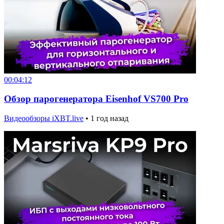
00:04:12
Обзор парогенератора Eisenhof VS700 Pro
Видеообзоры iXBT.live
•
1 год назад