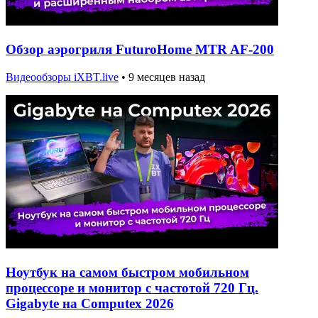
Обзор аэрогриля FuturoHome MTR AF-200
Видеообзоры iXBT.live
•
9 месяцев назад
Ноутбук на самом быстром мобильном
процессоре и монитор с частотой 720 Гц.
Gigabyte на Computex 2026