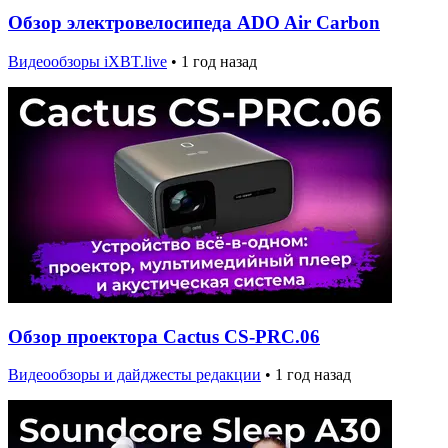
Обзор электровелосипеда ADO Air Carbon
Видеообзоры iXBT.live
•
1 год назад
Обзор проектора Cactus CS-PRC.06
Видеообзоры и дайджесты редакции
•
1 год назад