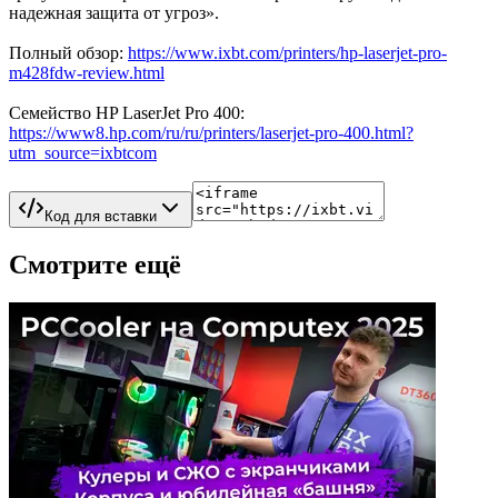
надежная защита от угроз».
Полный обзор:
https://www.ixbt.com/printers/hp-laserjet-pro-
m428fdw-review.html
Семейство HP LaserJet Pro 400:
https://www8.hp.com/ru/ru/printers/laserjet-pro-400.html?
utm_source=ixbtcom
Код для вставки
Смотрите ещё