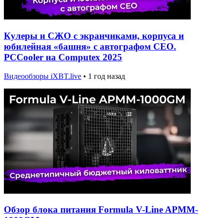
Кулеры и СЖО с экранчиками, корпуса и
юбилейная «башня» с автографом CEO.
PCCooler на Computex 2025
Видеообзоры iXBT.live
•
1 год назад
Обзор блока питания Formula V-Line APMM-