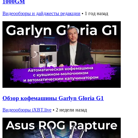
1000GM
Видеообзоры и дайджесты редакции
•
1 год назад
Обзор кофемашины Garlyn Gloria G1
Видеообзоры iXBT.live
•
2 недели назад