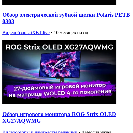
Обзор электрической зубной щетки Polaris PETB
0303
Видеообзоры iXBT.live
•
10 месяцев назад
Обзор игрового монитора ROG Strix OLED
XG27AQWMG
Видеообзоры и дайджесты редакции
•
4 месяца назад