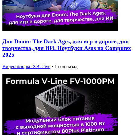
Для Doom: The Dark Ages, для игр в дороге, для
творчества, для ИИ. Ноутбуки Asus на Computex
2025
Видеообзоры iXBT.live
•
1 год назад