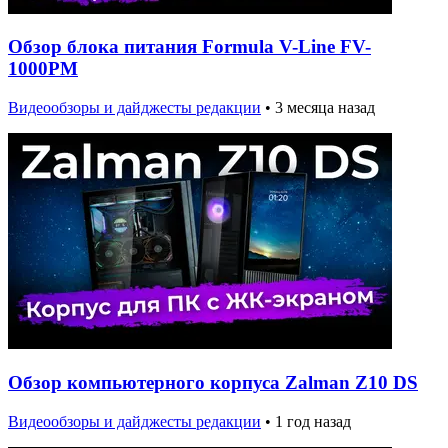
Обзор блока питания Formula V-Line FV-
1000PM
Видеообзоры и дайджесты редакции
•
3 месяца назад
Обзор компьютерного корпуса Zalman Z10 DS
Видеообзоры и дайджесты редакции
•
1 год назад