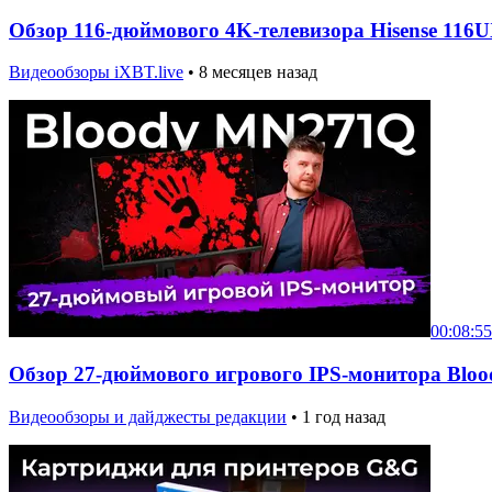
Обзор 116-дюймового 4K-телевизора Hisense 11
Видеообзоры iXBT.live
•
8 месяцев назад
00:08:55
Обзор 27-дюймового игрового IPS-монитора Blo
Видеообзоры и дайджесты редакции
•
1 год назад