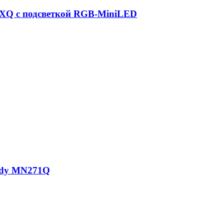
6UXQ с подсветкой RGB-MiniLED
ody MN271Q