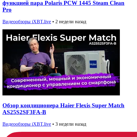
функцией пара Polaris PCW 1445 Steam Clean
Pro
Видеообзоры iXBT.live
•
2 недели назад
Обзор кондиционера Haier Flexis Super Match
AS25S2SF3FA-B
Видеообзоры iXBT.live
•
3 недели назад