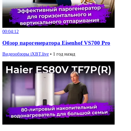
00:04:12
Обзор парогенератора Eisenhof VS700 Pro
Видеообзоры iXBT.live
•
1 год назад