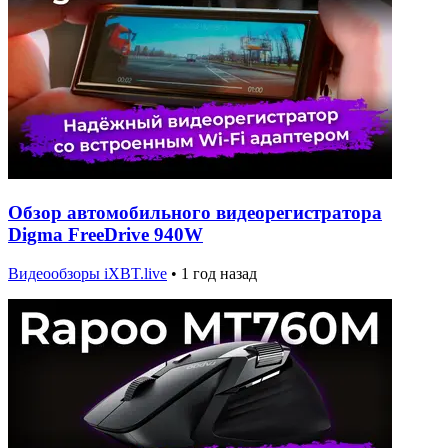
Обзор автомобильного видеорегистратора
Digma FreeDrive 940W
Видеообзоры iXBT.live
•
1 год назад