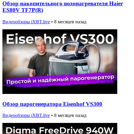
Обзор накопительного водонагревателя Haier
ES80V TF7P(R)
Видеообзоры iXBT.live
•
8 месяцев назад
Обзор парогенератора Eisenhof VS300
Видеообзоры iXBT.live
•
8 месяцев назад