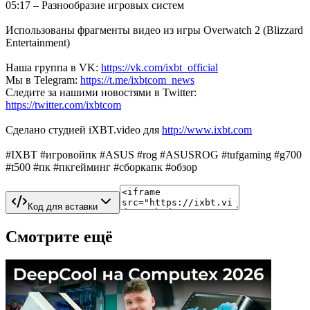
05:17 – Разнообразие игровых систем
Использованы фрагменты видео из игры Overwatch 2 (Blizzard
Entertainment)
Наша группа в VK:
https://vk.com/ixbt_official
Мы в Telegram:
https://t.me/ixbtcom_news
Следите за нашими новостями в Twitter:
https://twitter.com/ixbtcom
Сделано студией iXBT.video для
http://www.ixbt.com
#IXBT #игровойпк #ASUS #rog #ASUSROG #tufgaming #g700
#t500 #пк #пкгейминг #сборкапк #обзор
Код для вставки
Смотрите ещё