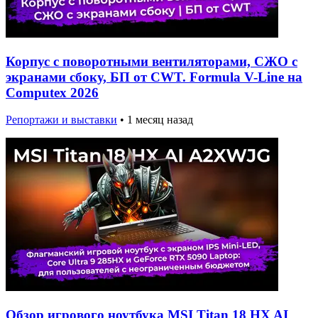
Корпус с поворотными вентиляторами, СЖО с
экранами сбоку, БП от CWT. Formula V-Line на
Computex 2026
Репортажи и выставки
•
1 месяц назад
Обзор игрового ноутбука MSI Titan 18 HX AI