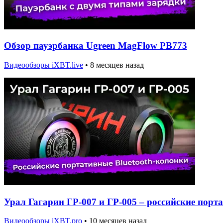
Обзор пауэрбанка Ugreen MagFlow PB773
Видеообзоры iXBT.live
•
8 месяцев назад
Урал Гагарин ГР-007 и ГР-005 – российские порт
Видеообзоры iXBT.pro
•
10 месяцев назад