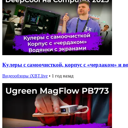
Кулеры с самоочисткой, корпус с «чердаком» и в
Видеообзоры iXBT.live
•
1 год назад