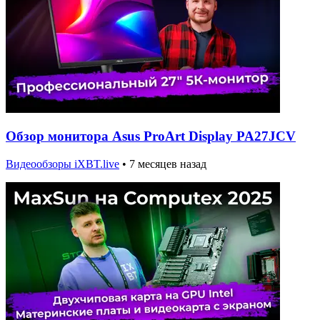
Обзор монитора Asus ProArt Display PA27JCV
Видеообзоры iXBT.live
•
7 месяцев назад