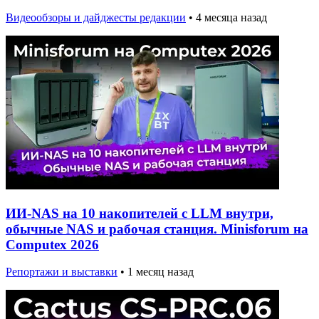
Видеообзоры и дайджесты редакции
•
4 месяца назад
ИИ-NAS на 10 накопителей с LLM внутри,
обычные NAS и рабочая станция. Minisforum на
Computex 2026
Репортажи и выставки
•
1 месяц назад