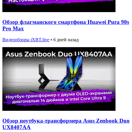
Обзор флагманского смартфона Huawei Pura 90s
Pro Max
Видеообзоры iXBT.live
•
6 дней назад
Обзор ноутбука-трансформера Asus Zenbook Duo
UX8407AA