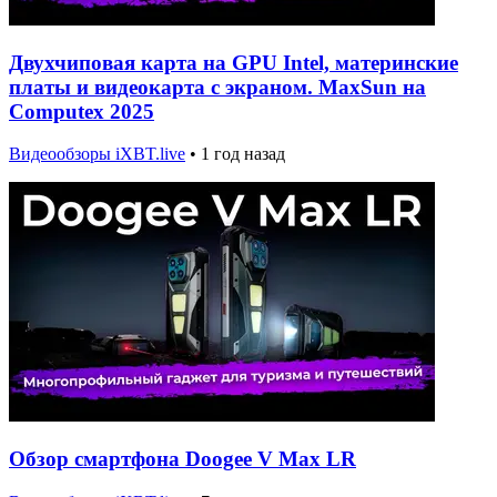
Двухчиповая карта на GPU Intel, материнские
платы и видеокарта с экраном. MaxSun на
Computex 2025
Видеообзоры iXBT.live
•
1 год назад
Обзор смартфона Doogee V Max LR