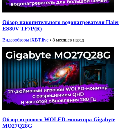
Обзор накопительного водонагревателя Haier
ES80V TF7P(R)
Видеообзоры iXBT.live
•
8 месяцев назад
Обзор игрового WOLED-монитора Gigabyte
MO27Q28G