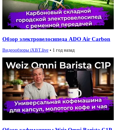
Обзор электровелосипеда ADO Air Carbon
Видеообзоры iXBT.live
•
1 год назад
Обзор кофемашины Weiz Omni Barista C1P