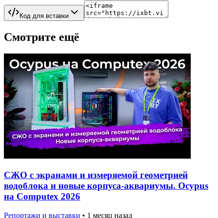
Код для вставки
Смотрите ещё
СЖО с экранами и измеряемой геометрией
водоблока и новые корпуса-аквариумы. Ocypus
на Computex 2026
Репортажи и выставки
•
1 месяц назад