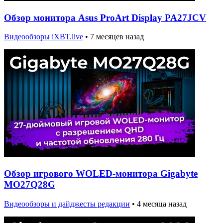
Обзор монитора Asus ProArt Display PA27JCV
Видеообзоры iXBT.live
•
7 месяцев назад
Обзор игрового WOLED-монитора Gigabyte
MO27Q28G
Видеообзоры и дайджесты редакции
•
4 месяца назад