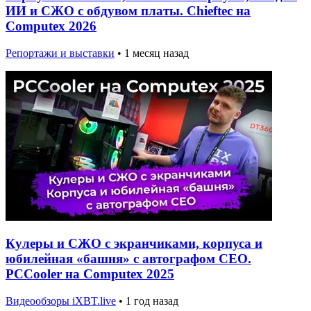
ИИ и СЖО с обдувом платы. Chieftec на
Computex 2026
Репортажи и выставки
•
1 месяц назад
Кулеры и СЖО с экранчиками, корпуса и
юбилейная «башня» с автографом CEO.
PCCooler на Computex 2025
Видеообзоры iXBT.live
•
1 год назад