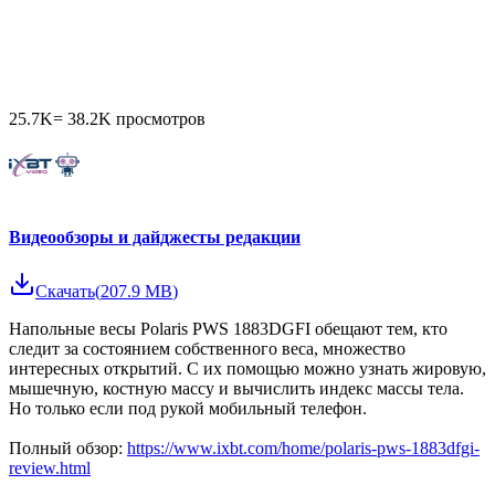
25.7K
=
38.2K
просмотров
Видеообзоры и дайджесты редакции
Скачать
(
207.9 MB
)
Напольные весы Polaris PWS 1883DGFI обещают тем, кто
следит за состоянием собственного веса, множество
интересных открытий. С их помощью можно узнать жировую,
мышечную, костную массу и вычислить индекс массы тела.
Но только если под рукой мобильный телефон.
Полный обзор:
https://www.ixbt.com/home/polaris-pws-1883dfgi-
review.html