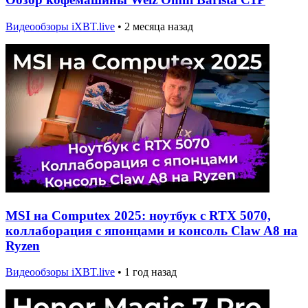
Видеообзоры iXBT.live
•
2 месяца назад
MSI на Computex 2025: ноутбук с RTX 5070,
коллаборация с японцами и консоль Claw A8 на
Ryzen
Видеообзоры iXBT.live
•
1 год назад