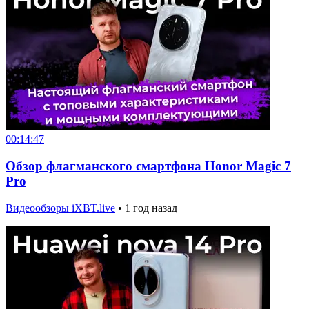
00:14:47
Обзор флагманского смартфона Honor Magic 7
Pro
Видеообзоры iXBT.live
•
1 год назад