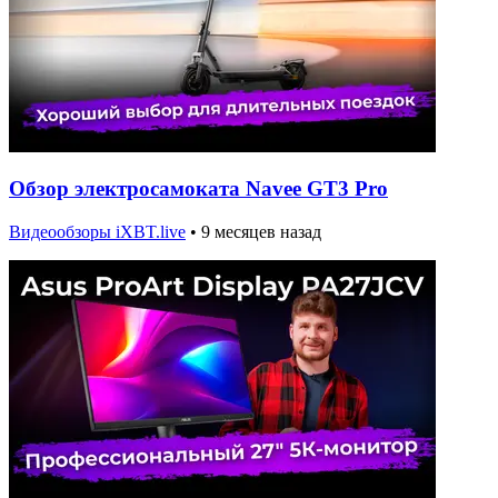
Обзор электросамоката Navee GT3 Pro
Видеообзоры iXBT.live
•
9 месяцев назад