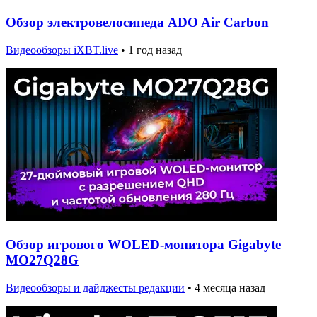
Обзор электровелосипеда ADO Air Carbon
Видеообзоры iXBT.live
•
1 год назад
Обзор игрового WOLED-монитора Gigabyte
MO27Q28G
Видеообзоры и дайджесты редакции
•
4 месяца назад