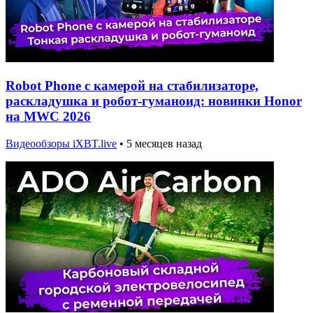
Robot Phone с камерой на стабилизаторе,
раскладушка и робот-гуманоид: новинки Honor
на MWC 2026
Видеообзоры iXBT.live
•
5 месяцев назад