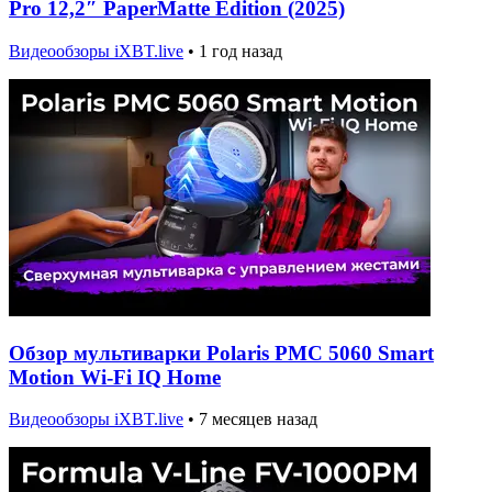
Pro 12,2″ PaperMatte Edition (2025)
Видеообзоры iXBT.live
•
1 год назад
Обзор мультиварки Polaris PMC 5060 Smart
Motion Wi-Fi IQ Home
Видеообзоры iXBT.live
•
7 месяцев назад