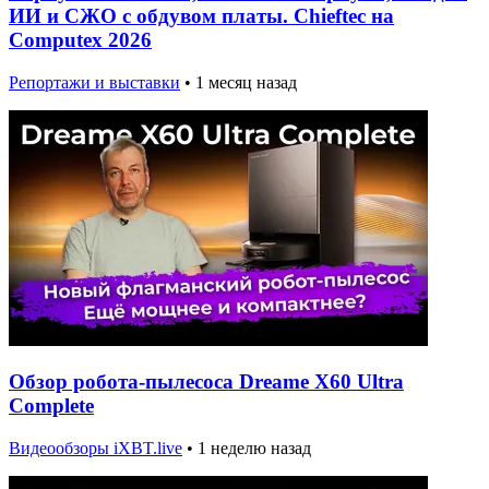
ИИ и СЖО с обдувом платы. Chieftec на
Computex 2026
Репортажи и выставки
•
1 месяц назад
Обзор робота-пылесоса Dreame X60 Ultra
Complete
Видеообзоры iXBT.live
•
1 неделю назад