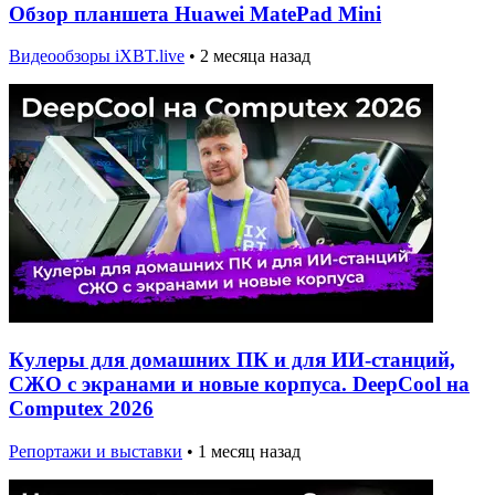
Обзор планшета Huawei MatePad Mini
Видеообзоры iXBT.live
•
2 месяца назад
Кулеры для домашних ПК и для ИИ-станций,
СЖО с экранами и новые корпуса. DeepCool на
Computex 2026
Репортажи и выставки
•
1 месяц назад