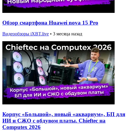
Обзор смартфона Huawei nova 15 Pro
Видеообзоры iXBT.live
•
3 месяца назад
Корпус «Большой», новый «аквариум», БП для
ИИ и СЖО с обдувом платы. Chieftec на
Computex 2026