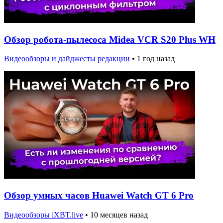
Обзор робота-пылесоса Midea VCR S20 Plus WH
Видеообзоры и дайджесты редакции
•
1 год назад
Обзор умных часов Huawei Watch GT 6 Pro
Видеообзоры iXBT.live
•
10 месяцев назад