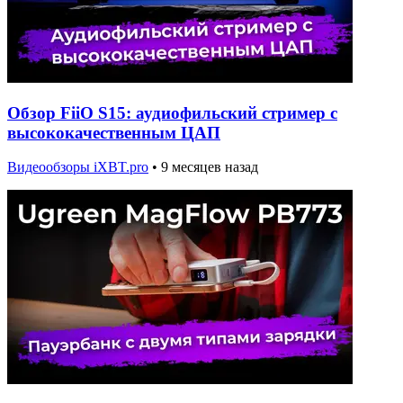
Обзор FiiO S15: аудиофильский стример с
высококачественным ЦАП
Видеообзоры iXBT.pro
•
9 месяцев назад