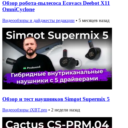
Обзор робота-пылесоса Ecovacs Deebot X11
OmniCyclone
Видеообзоры и дайджесты редакции
•
5 месяцев назад
Обзор и тест наушников Simgot Supermix 5
Видеообзоры iXBT.pro
•
2 недели назад