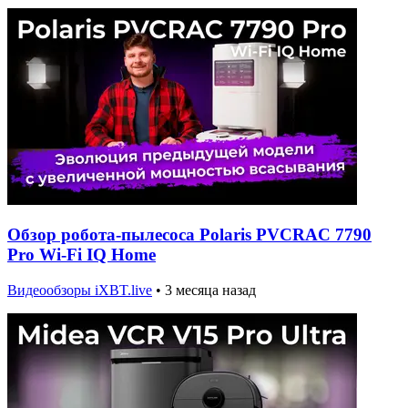
Обзор робота-пылесоса Polaris PVCRAC 7790
Pro Wi-Fi IQ Home
Видеообзоры iXBT.live
•
3 месяца назад