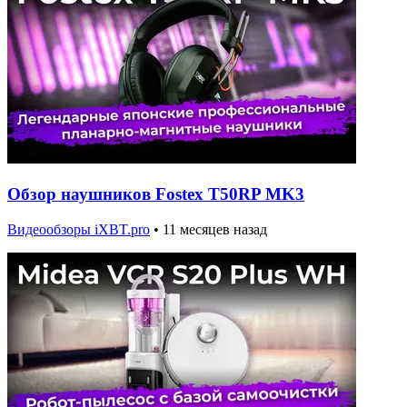
Обзор наушников Fostex T50RP MK3
Видеообзоры iXBT.pro
•
11 месяцев назад