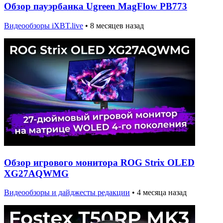
Обзор пауэрбанка Ugreen MagFlow PB773
Видеообзоры iXBT.live
•
8 месяцев назад
Обзор игрового монитора ROG Strix OLED
XG27AQWMG
Видеообзоры и дайджесты редакции
•
4 месяца назад