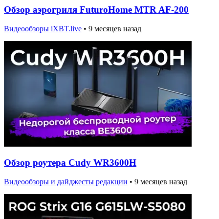
Обзор аэрогриля FuturoHome MTR AF-200
Видеообзоры iXBT.live
•
9 месяцев назад
Обзор роутера Cudy WR3600H
Видеообзоры и дайджесты редакции
•
9 месяцев назад