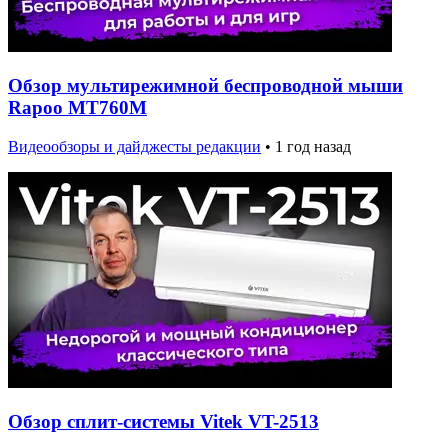
Обзор мультирежимной беспроводной мыши
Rapoo MT760M
Видеообзоры и дайджесты редакции
•
1 год назад
Обзор сплит-системы Vitek VT-2513