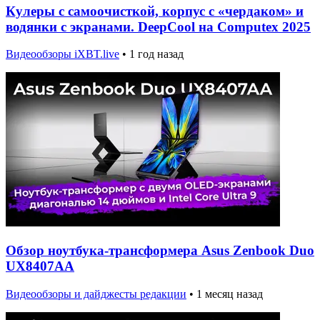
Кулеры с самоочисткой, корпус с «чердаком» и
водянки с экранами. DeepCool на Computex 2025
Видеообзоры iXBT.live
•
1 год назад
Обзор ноутбука-трансформера Asus Zenbook Duo
UX8407AA
Видеообзоры и дайджесты редакции
•
1 месяц назад