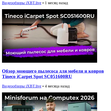
Видеообзоры iXBT.live
•
1 месяц назад
Обзор моющего пылесоса для мебели и ковров
Tineco iCarpet Spot SC051600RU
Видеообзоры iXBT.live
•
4 месяца назад