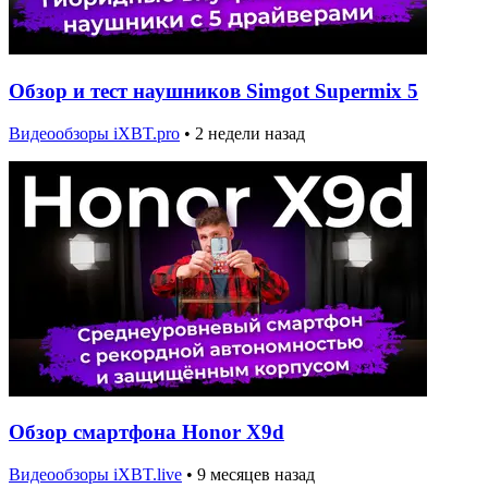
Обзор и тест наушников Simgot Supermix 5
Видеообзоры iXBT.pro
•
2 недели назад
Обзор смартфона Honor X9d
Видеообзоры iXBT.live
•
9 месяцев назад