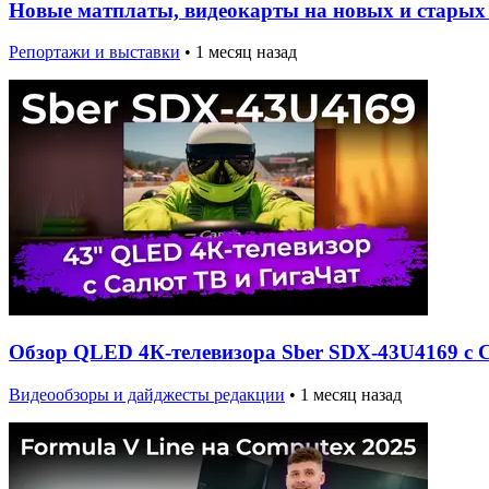
Новые матплаты, видеокарты на новых и старых 
Репортажи и выставки
•
1 месяц назад
Обзор QLED 4К-телевизора Sber SDX-43U4169 с 
Видеообзоры и дайджесты редакции
•
1 месяц назад