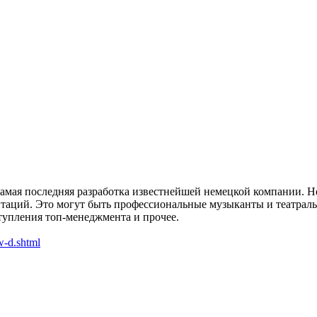
амая последняя разработка известнейшей немецкой компании. Н
таций. Это могут быть профессиональные музыканты и театраль
тупления топ-менеджмента и прочее.
w-d.shtml