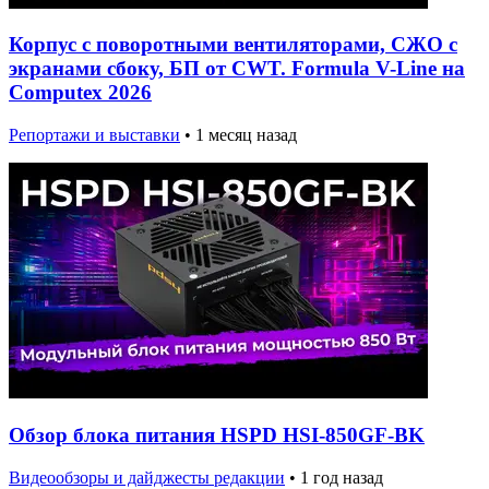
Корпус с поворотными вентиляторами, СЖО с
экранами сбоку, БП от CWT. Formula V-Line на
Computex 2026
Репортажи и выставки
•
1 месяц назад
Обзор блока питания HSPD HSI-850GF-BK
Видеообзоры и дайджесты редакции
•
1 год назад