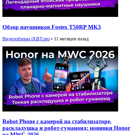
Обзор наушников Fostex T50RP MK3
Видеообзоры iXBT.pro
•
11 месяцев назад
Robot Phone с камерой на стабилизаторе,
раскладушка и робот-гуманоид: новинки Honor
на MWC 2026