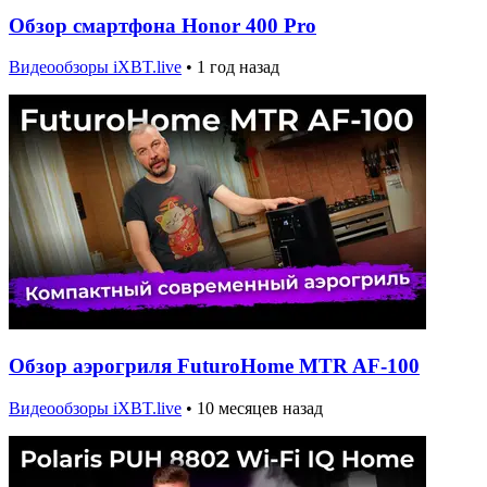
Обзор смартфона Honor 400 Pro
Видеообзоры iXBT.live
•
1 год назад
Обзор аэрогриля FuturoHome MTR AF-100
Видеообзоры iXBT.live
•
10 месяцев назад