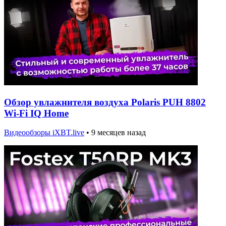
Обзор увлажнителя воздуха Polaris PUH 8802
Wi-Fi IQ Home
Видеообзоры iXBT.live
•
9 месяцев назад