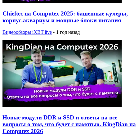
Chieftec на Computex 2025: башенные кулеры,
корпус-аквариум и мощные блоки питания
Видеообзоры iXBT.live
•
1 год назад
Новые модули DDR и SSD и ответы на все
вопросы о том, что будет с памятью. KingDian на
Computex 2026