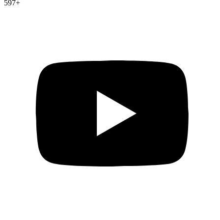
597
+