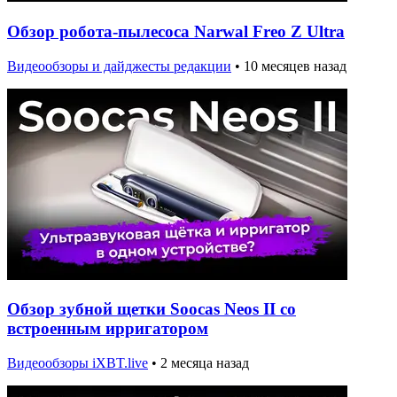
Обзор робота-пылесоса Narwal Freo Z Ultra
Видеообзоры и дайджесты редакции
•
10 месяцев назад
Обзор зубной щетки Soocas Neos II со
встроенным ирригатором
Видеообзоры iXBT.live
•
2 месяца назад