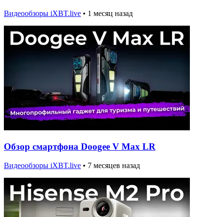
Видеообзоры iXBT.live
•
1 месяц назад
Обзор смартфона Doogee V Max LR
Видеообзоры iXBT.live
•
7 месяцев назад