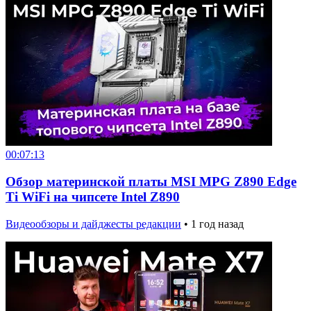
00:07:13
Обзор материнской платы MSI MPG Z890 Edge
Ti WiFi на чипсете Intel Z890
Видеообзоры и дайджесты редакции
•
1 год назад