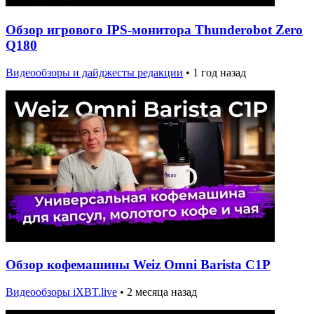
Обзор игрового IPS-монитора Thunderobot Zero
Q180
Видеообзоры и дайджесты редакции
•
1 год назад
Обзор кофемашины Weiz Omni Barista C1P
Видеообзоры iXBT.live
•
2 месяца назад