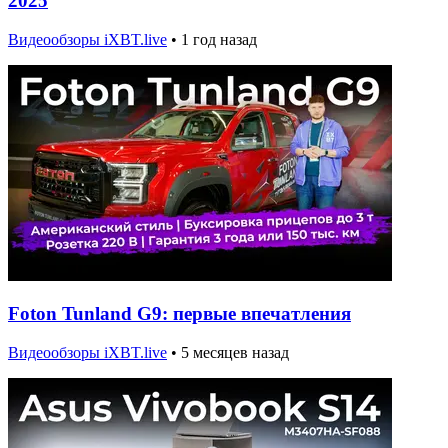
2025
Видеообзоры iXBT.live
•
1 год назад
Foton Tunland G9: первые впечатления
Видеообзоры iXBT.live
•
5 месяцев назад