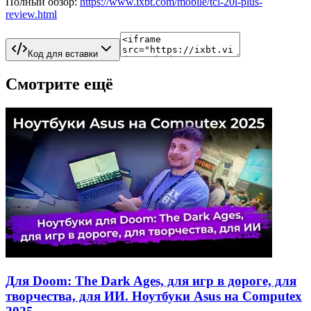
Полный обзор:
https://www.ixbt.com/mobile/tcl-20l-plus-
review.html
Код для вставки
Смотрите ещё
Для Doom: The Dark Ages, для игр в дороге, для
творчества, для ИИ. Ноутбуки Asus на Computex