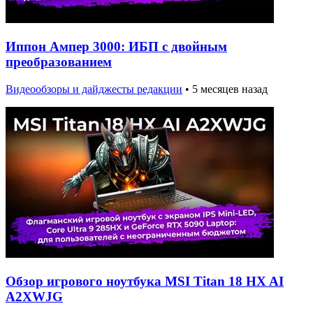
Иппон Ампер 3000: ИБП с двойным
преобразованием
Видеообзоры и дайджесты редакции
•
5 месяцев назад
Обзор игрового ноутбука MSI Titan 18 HX AI
A2XWJG