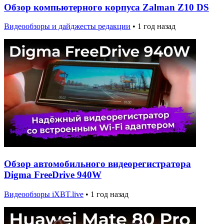
Обзор компьютерного корпуса Zalman Z10 DS
Видеообзоры и дайджесты редакции
•
1 год назад
Обзор автомобильного видеорегистратора
Digma FreeDrive 940W
Видеообзоры iXBT.live
•
1 год назад