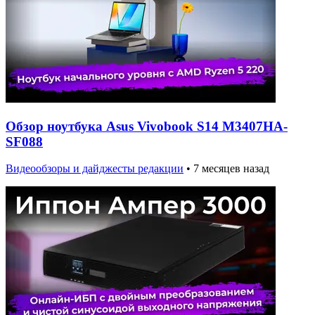
Обзор ноутбука Asus Vivobook S14 M3407HA-
SF088
Видеообзоры и дайджесты редакции
•
7 месяцев назад