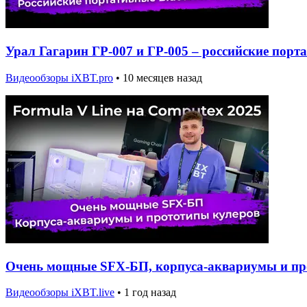
Урал Гагарин ГР-007 и ГР-005 – российские порт
Видеообзоры iXBT.pro
•
10 месяцев назад
Очень мощные SFX-БП, корпуса-аквариумы и про
Видеообзоры iXBT.live
•
1 год назад