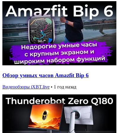
Обзор умных часов Amazfit Bip 6
Видеообзоры iXBT.live
•
1 год назад