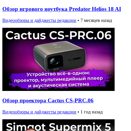
Обзор игрового ноутбука Predator Helios 18 AI
Видеообзоры и дайджесты редакции
•
7 месяцев назад
Обзор проектора Cactus CS-PRC.06
Видеообзоры и дайджесты редакции
•
1 год назад