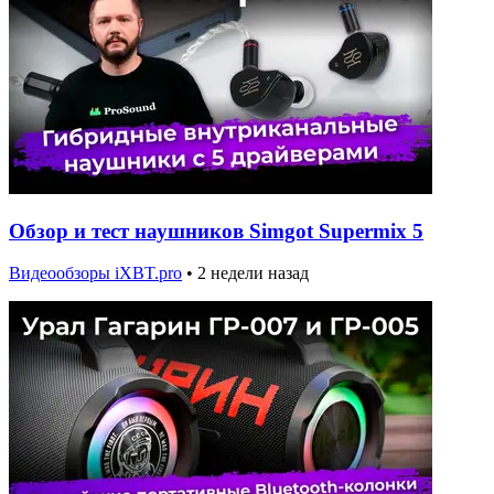
Обзор и тест наушников Simgot Supermix 5
Видеообзоры iXBT.pro
•
2 недели назад