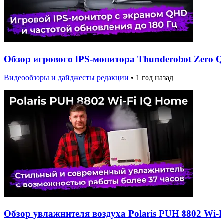
Обзор игрового IPS-монитора Thunderobot Zero 
Видеообзоры и дайджесты редакции
•
1 год назад
Обзор увлажнителя воздуха Polaris PUH 8802 Wi-