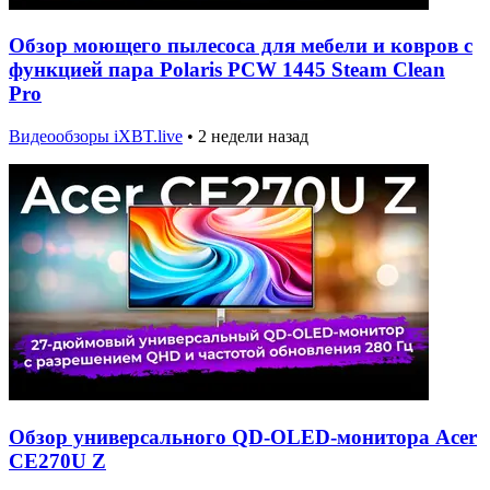
Обзор моющего пылесоса для мебели и ковров с
функцией пара Polaris PCW 1445 Steam Clean
Pro
Видеообзоры iXBT.live
•
2 недели назад
Обзор универсального QD-OLED-монитора Acer
CE270U Z