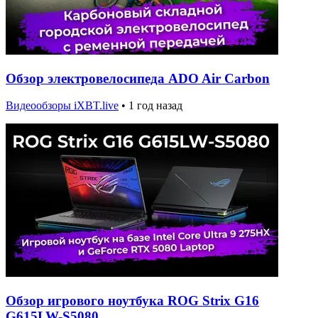
Обзор электровелосипеда ADO Air Carbon
Видеообзоры iXBT.live
•
1 год назад
Обзор игрового ноутбука ROG Strix G16
G615LW-S5080