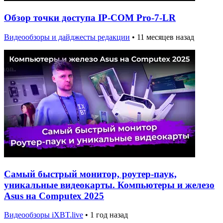
Обзор точки доступа IP-COM Pro-7-LR
Видеообзоры и дайджесты редакции
•
11 месяцев назад
Самый быстрый монитор, роутер-паук,
уникальные видеокарты. Компьютеры и железо
Asus на Computex 2025
Видеообзоры iXBT.live
•
1 год назад