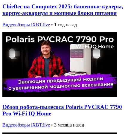
Chieftec на Computex 2025: башенные кулеры,
корпус-аквариум и мощные блоки питания
Видеообзоры iXBT.live
•
1 год назад
Обзор робота-пылесоса Polaris PVCRAC 7790
Pro Wi-Fi IQ Home
Видеообзоры iXBT.live
•
3 месяца назад