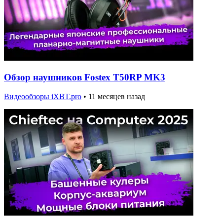
Обзор наушников Fostex T50RP MK3
Видеообзоры iXBT.pro
•
11 месяцев назад