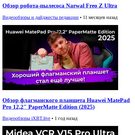
Обзор робота-пылесоса Narwal Freo Z Ultra
Видеообзоры и дайджесты редакции
•
11 месяцев назад
Обзор флагманского планшета Huawei MatePad
Pro 12,2″ PaperMatte Edition (2025)
Видеообзоры iXBT.live
•
1 год назад