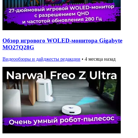
Обзор игрового WOLED-монитора Gigabyte
MO27Q28G
Видеообзоры и дайджесты редакции
•
4 месяца назад