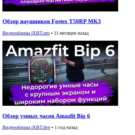
Обзор наушников Fostex T50RP MK3
Видеообзоры iXBT.pro
•
11 месяцев назад
Обзор умных часов Amazfit Bip 6
Видеообзоры iXBT.live
•
1 год назад