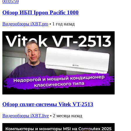
00:05:59
Обзор ИБП Ippon Pacific 1000
Видеообзоры iXBT.pro
•
1 год назад
Обзор сплит-системы Vitek VT-2513
Видеообзоры iXBT.live
•
2 месяца назад