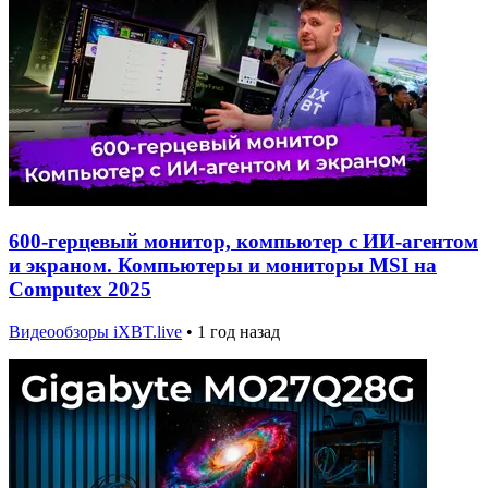
600-герцевый монитор, компьютер с ИИ-агентом
и экраном. Компьютеры и мониторы MSI на
Computex 2025
Видеообзоры iXBT.live
•
1 год назад