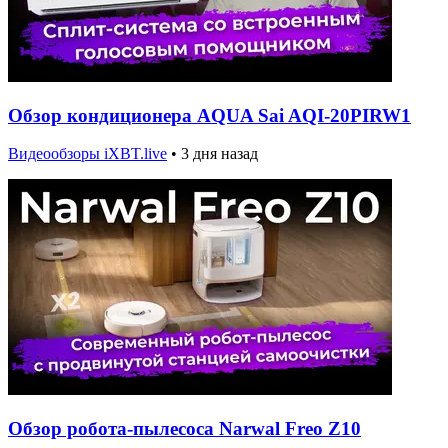
Обзор кондиционера AQUA Sai AQI-20PIRW1
Видеообзоры iXBT.live
•
3 дня назад
Обзор робота-пылесоса Narwal Freo Z10