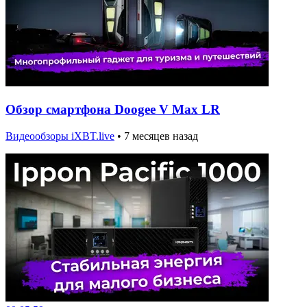
Обзор смартфона Doogee V Max LR
Видеообзоры iXBT.live
•
7 месяцев назад