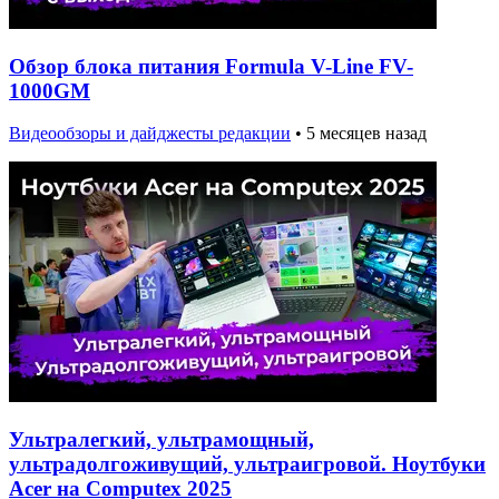
Обзор блока питания Formula V-Line FV-
1000GM
Видеообзоры и дайджесты редакции
•
5 месяцев назад
Ультралегкий, ультрамощный,
ультрадолгоживущий, ультраигровой. Ноутбуки
Acer на Computex 2025