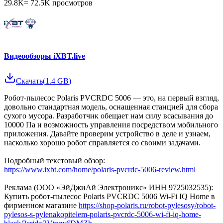
29.8K
=
72.5K
просмотров
Видеообзоры iXBT.live
Скачать
(
1.4 GB
)
Робот-пылесос Polaris PVCRDC 5006 — это, на первый взгляд,
довольно стандартная модель, оснащенная станцией для сбора
сухого мусора. Разработчик обещает нам силу всасывания до
10000 Па и возможность управления посредством мобильного
приложения. Давайте проверим устройство в деле и узнаем,
насколько хорошо робот справляется со своими задачами.
Подробный текстовый обзор:
https://www.ixbt.com/home/polaris-pvcrdc-5006-review.html
Реклама (ООО «ЭйДжиАй Электроникс» ИНН 9725032535):
Купить робот-пылесос Polaris PVCRDC 5006 Wi-Fi IQ Home в
фирменном магазине
https://shop-polaris.ru/robot-pylesosy/robot-
pylesos-s-pylenakopitelem-polaris-pvcrdc-5006-wi-fi-iq-home-