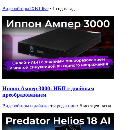
Видеообзоры iXBT.live
•
1 год назад
Иппон Ампер 3000: ИБП с двойным
преобразованием
Видеообзоры и дайджесты редакции
•
5 месяцев назад