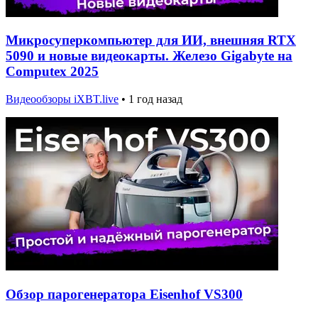
Микросуперкомпьютер для ИИ, внешняя RTX
5090 и новые видеокарты. Железо Gigabyte на
Computex 2025
Видеообзоры iXBT.live
•
1 год назад
Обзор парогенератора Eisenhof VS300