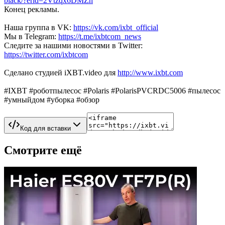
black/?erid=2Vtzqx6DMZh
Конец рекламы.
Наша группа в VK:
https://vk.com/ixbt_official
Мы в Telegram:
https://t.me/ixbtcom_news
Следите за нашими новостями в Twitter:
https://twitter.com/ixbtcom
Сделано студией iXBT.video для
http://www.ixbt.com
#IXBT #роботпылесос #Polaris #PolarisPVCRDC5006 #пылесос
#умныйдом #уборка #обзор
Код для вставки
Смотрите ещё