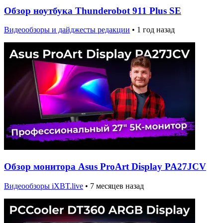
Обзор ноутбука Thunderobot 911 Plus SE
Видеообзоры и дайджесты редакции
•
1 год назад
Обзор монитора Asus ProArt Display PA27JCV
Видеообзоры iXBT.live
•
7 месяцев назад