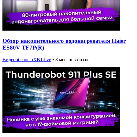
Обзор накопительного водонагревателя Haier
ES80V TF7P(R)
Видеообзоры iXBT.live
•
8 месяцев назад