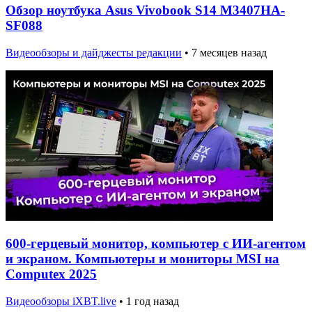
Обзор ноутбука Asus Vivobook S14 M3407HA-
SF088
Видеообзоры и дайджесты редакции
•
7 месяцев назад
600-герцевый монитор, компьютер с ИИ-агентом
и экраном. Компьютеры и мониторы MSI на
Computex 2025
Видеообзоры iXBT.live
•
1 год назад