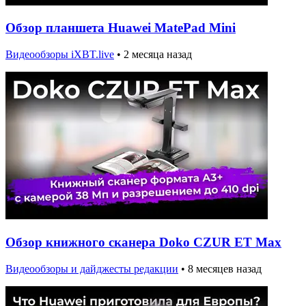
Обзор планшета Huawei MatePad Mini
Видеообзоры iXBT.live
•
2 месяца назад
Обзор книжного сканера Doko CZUR ET Max
Видеообзоры и дайджесты редакции
•
8 месяцев назад