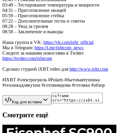
03:49 – Тестирование температуры и мощности
04:31 – Приготовление овощей
05:59 – Приготовление стейка
07:22 – Дополнительные тесты и советы
08:28 – Уход за грилем
08:58 – Заключение и выводы
Наша группа в VK:
https://vk.com/ixbt_official
Мы в Telegram:
https://t.me/ixbtcom_news
Следите за нашими новостями в Twitter:
https://twitter.com/ixbtcom
Сделано студией iXBT.video для
http://www.ixbt.com
#IXBT #электрогриль #Polaris #бытоваятехника
#техникадлякухни #готовимдома #готовка #обзор
Код для вставки
Смотрите ещё