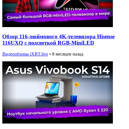
Обзор 116-дюймового 4K-телевизора Hisense
116UXQ с подсветкой RGB-MiniLED
Видеообзоры iXBT.live
•
8 месяцев назад