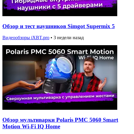
Обзор и тест наушников Simgot Supermix 5
Видеообзоры iXBT.pro
•
3 недели назад
Обзор мультиварки Polaris PMC 5060 Smart
Motion Wi-Fi IQ Home