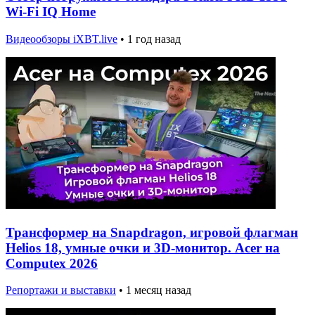
Wi-Fi IQ Home
Видеообзоры iXBT.live
•
1 год назад
Трансформер на Snapdragon, игровой флагман
Helios 18, умные очки и 3D-монитор. Acer на
Computex 2026
Репортажи и выставки
•
1 месяц назад